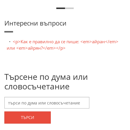
Интересни въпроси
<p>Как е правилно да се пише: <em>айран</em>
или <em>айрян?</em></p>
Търсене по дума или
словосъчетание
ТЪРСИ