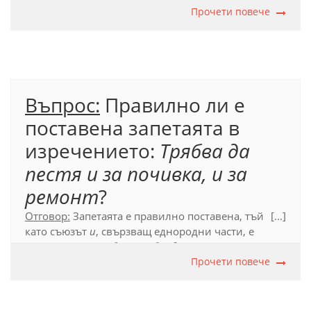
запетая пред съюза
или
. Двете прости изречения
Прочети повече
понечи да вдигне слушалката
и
поне се опита
са
непосредствено свързани със съюза
или
и всяко
от тях може да се употребява самостоятелно,
затова не се пише запетая преди съюза
или
.
Въпрос:
Правилно ли е
Официален правописен речник (2012), т. 91.1.
поставена запетаята в
изречението:
Трябва да
пестя и за почивка, и за
ремонт
?
Отговор:
Запетаята е правилно поставена, тъй
[...]
като съюзът
и
, свързващ еднородни части, е
повторно употребен:
Трябва да пестя
и
за почивка
,
и
за ремонт
.
Прочети повече
Официален правописен речник, 2012, т. 79.2.