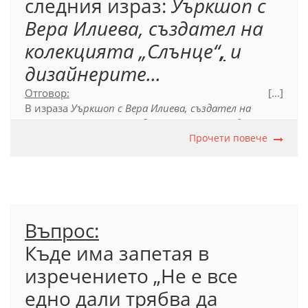
следния израз:
Уъркшоп с
Вера Илиева, създател на
колекцията „Слънце“
,
и
дизайнерите...
Отговор:
[...]
В израза
Уъркшоп с Вера Илиева, създател на
колекцията „Слънце“
,
и
дизайнерите
... трябва да се
постави запетая пред
И
, тъй като тази запетая
Прочети повече
отделя обособеното приложение
създател на
колекцията „Слънце“,
разположено между
еднородните части
Вера Илиева
и дизайнерите
,
свързани със съюза
И
.
Въпрос:
Официален правописен речник на българския
език (2012), т. 79.3.2.
Къде има запетая в
изречението „Не е все
едно дали трябва да