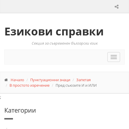
Езикови справки
Секция за съвременен български език
Toggle
navigat
Начало
Пунктуационни знаци
Запетая
В простото изречение
Пред съюзите И и ИЛИ
;
Категории