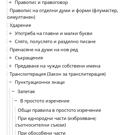
Правопис и правоговор
Правопис на отделни думи и форми (флумастер,
симултанен)
Ударение
Употреба на главни и малки букви
Слято, полуслято и разделно писане
Пренасяне на думи на нов ред
Съкращения
Предаване на чужди собствени имена
Транслитерация (Закон за транслитерация)
Пунктуационни знаци
Запетая
В простото изречение
Общи правила в простото изречение
При еднородни части (изброяване;
съотносителни съюзи)
При обособени части