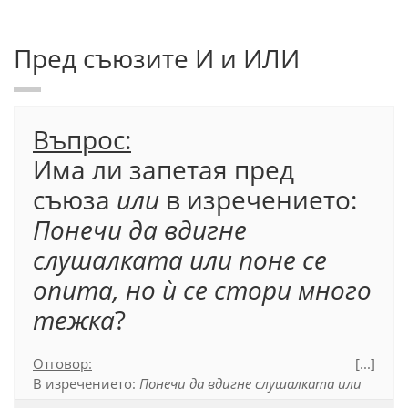
Пред съюзите И и ИЛИ
Въпрос:
Има ли запетая пред
съюза
или
в изречението:
Понечи да вдигне
слушалката или поне се
опита, но ѝ се стори много
тежка
?
Отговор:
[...]
В изречението:
Понечи да вдигне слушалката или
поне се опита, но ѝ се стори много тежка
, няма