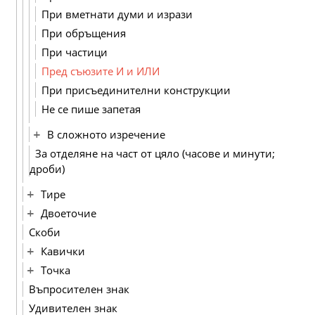
При вметнати думи и изрази
При обръщения
При частици
Пред съюзите И и ИЛИ
При присъединителни конструкции
Не се пише запетая
В сложното изречение
За отделяне на част от цяло (часове и минути;
дроби)
Тире
Двоеточие
Скоби
Кавички
Точка
Въпросителен знак
Удивителен знак