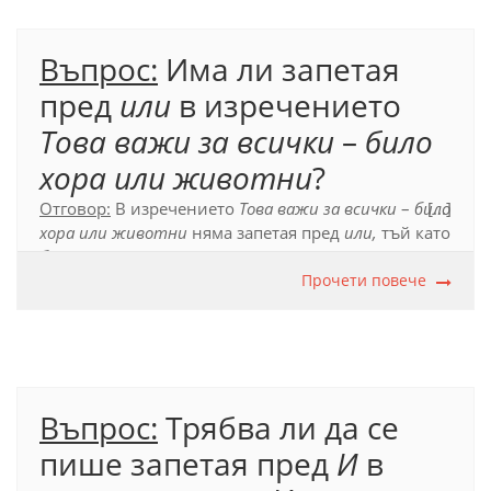
Въпрос:
Има ли запетая
пред
или
в изречението
Това важи за всички
–
било
хора или животни
?
Отговор:
В изречението
Това важи за всички
–
било
[...]
хора или животни
няма запетая пред
или,
тъй като
било ... или
не са съотносителни съюзи.
Прочети повече
Официален правописен речник (2012), т. 79.3.1.
Въпрос:
Трябва ли да се
пише запетая пред
И
в