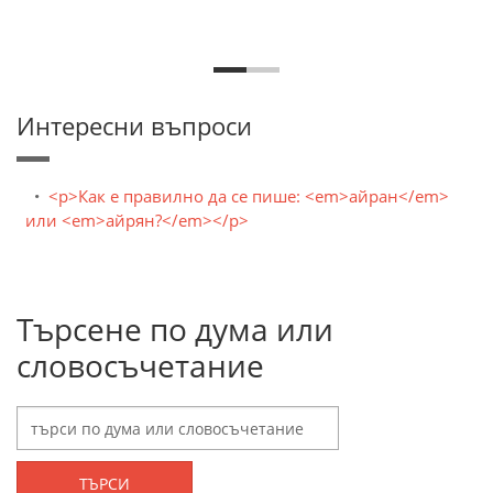
Интересни въпроси
<p>Как е правилно да се пише: <em>айран</em>
или <em>айрян?</em></p>
Търсене по дума или
словосъчетание
ТЪРСИ