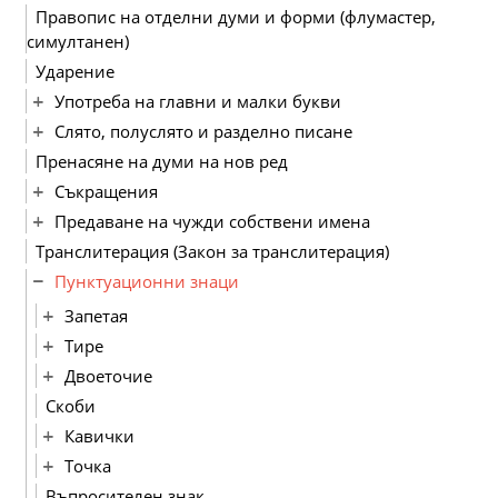
Правопис на отделни думи и форми (флумастер,
симултанен)
Ударение
Употреба на главни и малки букви
Слято, полуслято и разделно писане
Пренасяне на думи на нов ред
Съкращения
Предаване на чужди собствени имена
Транслитерация (Закон за транслитерация)
Пунктуационни знаци
Запетая
Тире
Двоеточие
Скоби
Кавички
Точка
Въпросителен знак