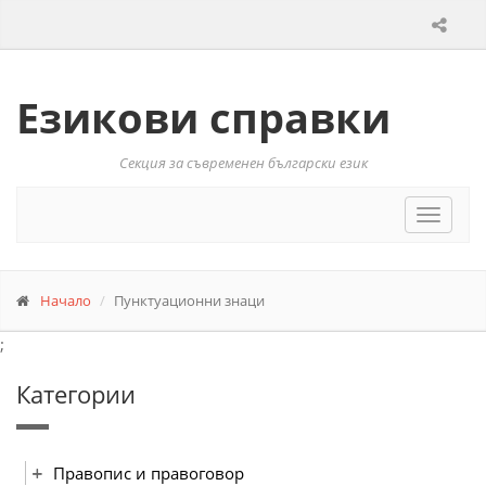
Езикови справки
Секция за съвременен български език
Toggle
navigat
Начало
Пунктуационни знаци
;
Категории
Правопис и правоговор