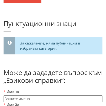
Пунктуационни знаци
За съжаление, няма публикации в
избраната категория.
Може да зададете въпрос към
„Езикови справки“:
*
Имена
*
Имейл