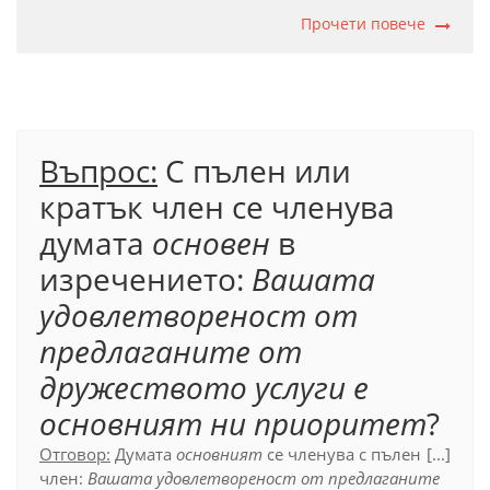
старт на програмата да е на 10.2.2020 г.,
защото е
съгласувано определение към подлога в
Прочети повече
изречението. Това означава, че е възможна
замяната на цялото словосъчетание, в което тя
участва, с личното местоимение
той
:
Планираме
той да е на 10.2.2020 г.
Въпрос:
С пълен или
Официален правописен речник (2012), т. 17.6.1.2.
кратък член се членува
думата
основен
в
изречението:
Вашата
удовлетвореност от
предлаганите от
дружеството услуги е
основният ни приоритет
?
Отговор:
Думата
основният
се членува с пълен
[...]
член:
Вашата удовлетвореност от предлаганите