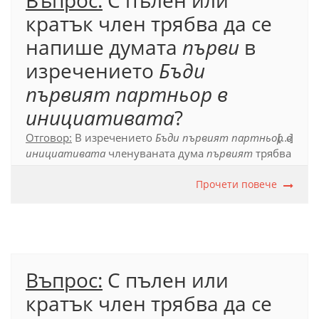
Въпрос:
С пълен или
кратък член трябва да се
напише думата
първи
в
изречението
Бъди
първият партньор в
инициативата
?
Отговор:
В изречението
Бъди първият партньор в
[...]
инициативата
членуваната дума
първият
трябва
да се напише с пълен член, тъй като
словосъчетанието, в което тя участва –
Прочети повече
първият
партньор в инициативата,
е свързано с глагола
бъда
.
Официален правописен речник
(2012), т. 17.6.1.3.
Въпрос:
С пълен или
кратък член трябва да се