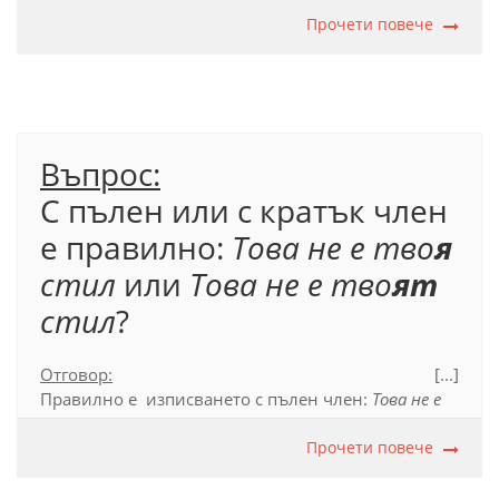
трябва да се членува с пълен член, тъй като
словосъчетанието
автоматичният
Прочети повече
правопис
се
свързва с глагола
съм
.
Официален правописен речник (2012), т. 17.6.1.3.
Въпрос:
С пълен или с кратък член
е правилно:
Това не е тво
я
стил
или
Това не е тво
ят
стил
?
Отговор:
[...]
П
равилно е изписването с пълен чл
ен:
Това не е
тво
ят
стил
. Пише се пълен член, когато
словосъчетанието, в което участва членуваната
Прочети повече
дума, се свързва с глагола
съм.