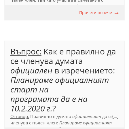
пълен член, тъй като участва в съчетание с
глагола
съм
:
Защото може вие да сте
единственият им пристан и спасение
Прочети повече
. Пълен член
се пише, когато членуваната дума се свързва с
глаголите
съм
,
бъда
,
оказвам се
,
изглеждам
,
ставам
(в значение ‘превръщам се в’),
казвам се
,
наричам
се
,
представлявам
(в значение ‘съм’).
Въпрос:
Как е правилно да
Официален правописен речник (2012), т. 17.6.1.3.
се членува думата
официален
в изречението:
Планираме официалният
старт на
програмата да е на
10.2.2020 г.
?
Отговор:
Правилно е думата
официалният
да се
[...]
членува с пълен член:
Планираме официалният