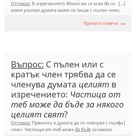
Отговор:
В изречението
Много ми се иска да си
[...]
моят учител
думата
моят
се пише с пълен член,
тъй като словосъчетанието, в което участва (
моят
учител
), се свързва с глагола
съм.
Прочети повече
Официален правописен речник (2012), т. 17.6.1.3.
Въпрос:
С пълен или с
кратък член трябва да се
членува думата
целият
в
изречението:
Частица от
теб може да бъде за някого
целият свят
?
Отговор:
Првилно е думата да се членува с пълен
[...]
член:
Частица от теб може
да бъде
за някого