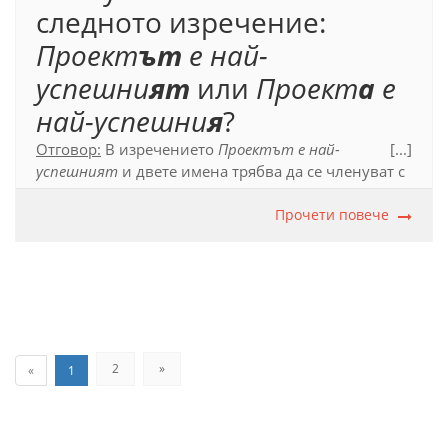
следното изречение:
Проект
ът
е най-
успешни
ят
или
Проект
а
е
най-успешни
я
?
Отговор:
В изречението
Проектът е най-
[...]
успешният
и двете имена трябва да се членуват с
пълен член. Членуваното съществително име
проектът
е подлог в изречението (възможна е
Прочети повече
замяната му с той:
Той е най-успешният
), а
членуваното прилагателно
най-успешният
е
свързано с форма на глагола
съм
:
е
най-
успешни
ят
.
Официален правописен речник на българския
език (2012), т. 17.6.1.3.
2
»
«
1