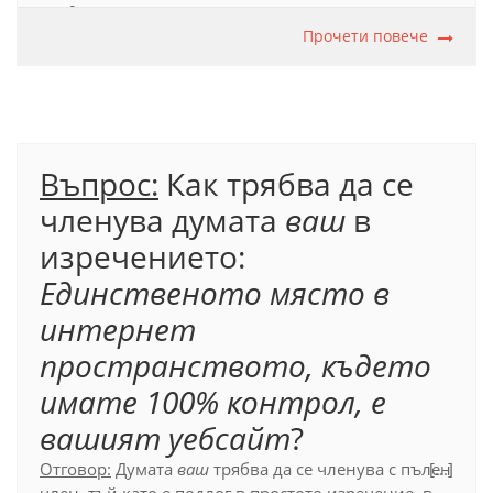
от дружеството услуги е основният ни
приоритет
, тъй като словосъчетанието, в което
Прочети повече
участва, се свързва с глагола
съм
.
Официален правописен речник (2012), т. 17.6.1.3.
Въпрос:
Как трябва да се
членува думата
ваш
в
изречението:
Единственото място в
интернет
пространството, където
имате 100% контрол, е
вашият уебсайт
?
Отговор:
Думата
ваш
трябва да се членува с пълен
[...]