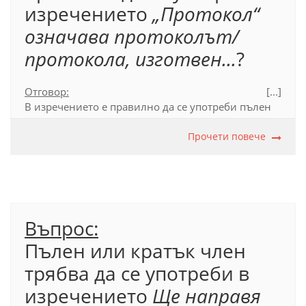
изречението
„Протокол“
означава протоколът/
протокола, изготвен...
?
Отговор:
[...]
В изречението
е правилно да се употреби пълен
член:
„Протокол“ означава протоколът,
изготвен...
, тъй като думата
протокол
Прочети повече
се свързва с
глагола
означава
в значение 'е'. Пълен член се
пише, когато членуваната дума или
словосъчетанието, в което тя участва, се свързва с
глаголи като
съм, бъда, оказвам се, изглеждам,
ставам
(в значение 'превръщам се в'),
казвам се,
Въпрос:
наричам се, представлявам
(в значение 'съм').
Пълен или кратък член
трябва да се употреби в
Официален правописен речник (2012), т. 17.6.1.3.
изречението
Ще направя