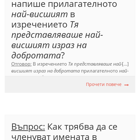
напише прилагателното
най-висшият
в
изречението
Тя
представляваше най-
висшият израз на
добротата
?
Отговор:
В изречението
Тя представляваше най-
[...]
висшият израз на добротата
прилагателното
най-
висшият
трябва да се напише с пълен член, тъй
като словосъчетанието, в което то участва –
Прочети повече
най-
висшият израз на добротата
, е свързано с
глагола
представлявам
.
Официален правописен речник на българския
език (2012), т. 17.6.1.3.
Въпрос:
Как трябва да се
членуват имената в