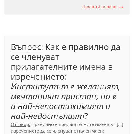
цели
ят
свят
. С пълен член се пишат думите,
които се свързват с глаголите
съм
Прочети повече
,
бъда
.
Официаленправописен речник (2012), т. 17.6.1.3.
Въпрос:
​Как е правилно да
се членуват
прилагателните имена в
изречението:
Институтът е желаният,
мечтаният пристан, но е
и най-непостижимият и
най-недостъпият
?
Отговор:
Правилно е прилагателните имена в
[...]
изречението да се членуват с пълен член: