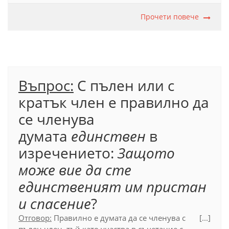
Институтът е желаният, мечтаният пристан,
но е и най-непостижимият и най-недостъпният
Прочети повече
.
Пише се пълен член, когато членуваната дума
или словосъчетанието, в което тя участва, се
свързва с един от следните глаголи:
съм
,
бъда
,
оказвам се
,
изглеждам
,
ставам
(в значение
'превръщам се в'),
казвам се
,
наричам се
,
Въпрос:
С пълен или с
представлявам
(в значение 'съм').
кратък член е правилно да
Официален правописен речник (2012), т. 17.6.1.3.
се членува
думата
единствен
в
изречението:
Защото
може вие да сте
единственият им пристан
и спасение
?
Отговор:
Правилно е думата да се членува с
[...]