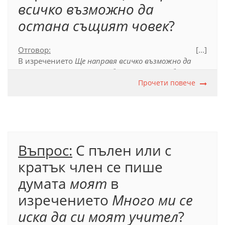
всичко възможно да
остана същият човек
?
Отговор:
[...]
В изречението
Ще направя всичко възможно да
остана същият човек
трябва да се употреби пълен
член при прилагателното
същият
Прочети повече
, тъй като
словосъчетанието
същият човек
се свързва с
глагола
остана.
Пълен член се пише, когато
членуваната дума или словосъчетанието, в което
тя участва, се свързва с глаголи като
съм, бъда,
оказвам се, изглеждам, ставам
(в значение
Въпрос:
С пълен или с
'превръщам се в'),
казвам се, наричам се,
представлявам
(в значение 'съм').
кратък член се пише
думата
моят
в
изречението
Много ми се
Официален правописен речник (2012), т. 17.6.1.3.
иска да си моят учител
?