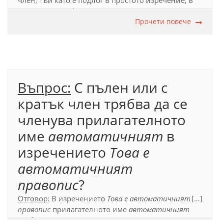
член, тъй като е подлог в простото изречение, в
което е употребена, и може да се замени с
местоимението
той
:
Единственото място в
Прочети повече
интернет пространството (...), е вашият
уебсайт
.
Официален правописен речник (2012), т. 17.6.1.1.
Въпрос:
С пълен или с
кратък член трябва да се
членува прилагателното
име
автоматичният
в
изречението
Това е
автоматичният
правопис
?
Отговор:
В изречението
Това е автоматичният
[...]
правопис
прилагателното име
автоматичният