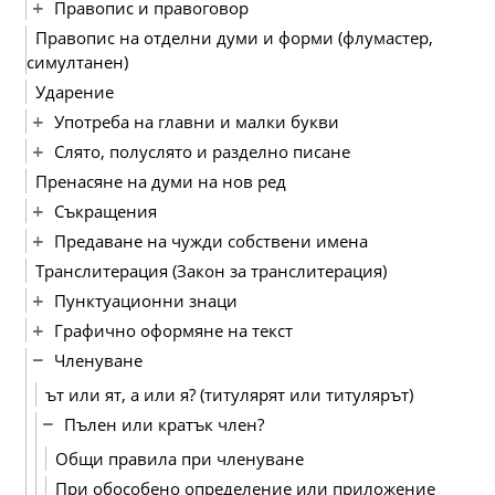
Правопис и правоговор
Правопис на отделни думи и форми (флумастер,
симултанен)
Ударение
Употреба на главни и малки букви
Слято, полуслято и разделно писане
Пренасяне на думи на нов ред
Съкращения
Предаване на чужди собствени имена
Транслитерация (Закон за транслитерация)
Пунктуационни знаци
Графично оформяне на текст
Членуване
ът или ят, а или я? (титулярят или титулярът)
Пълен или кратък член?
Общи правила при членуване
При обособено определение или приложение