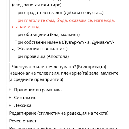
(след запетая или тире)
При страдателен залог (Добавя се лукът…)
При глаголите съм, бъда, оказвам се, изглежда,
ставам и под.
При обръщения (Ела, малкият)
При собствени имена (Лувър-ът/- а, Дунав-ът/-
а, “Железният светилник”)
При прозвища (Апостола)
Членувано или нечленувано? (Българска(та)
национална телевизия, пленарна(та) зала, малките
и средните предприятия)
Правопис и граматика
Синтаксис
Лексика
Редактиране (стилистична редакция на текста)
Речев етикет
Видове речници (описание на думите в речниците,