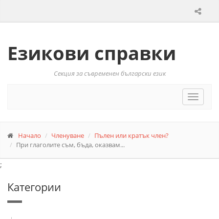
Езикови справки
Секция за съвременен български език
Toggle
navigat
Начало
Членуване
Пълен или кратък член?
При глаголите съм, бъда, оказвам...
;
Категории