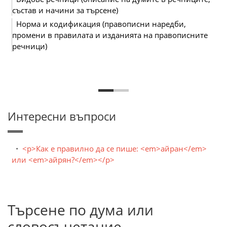
състав и начини за търсене)
Норма и кодификация (правописни наредби,
промени в правилата и изданията на правописните
речници)
Интересни въпроси
<p>Как е правилно да се пише: <em>айран</em>
или <em>айрян?</em></p>
Търсене по дума или
словосъчетание