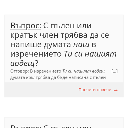
Официален правописен речник (2012), т. 17.6.1.3.
Въпрос:
С пълен или
кратък член трябва да се
напише думата
наш
в
изречението
Ти си нашият
водещ
?
Отговор:
В изречението
Ти си нашият водещ
[...]
думата
наш
трябва да бъде написана с пълен
член, тъй като словосъчетанието, в което тя
участва –
нашият водещ
, е свързано с глагола
Прочети повече
съм
.
Официален правописен речник (2012), т. 17.6.1.3.