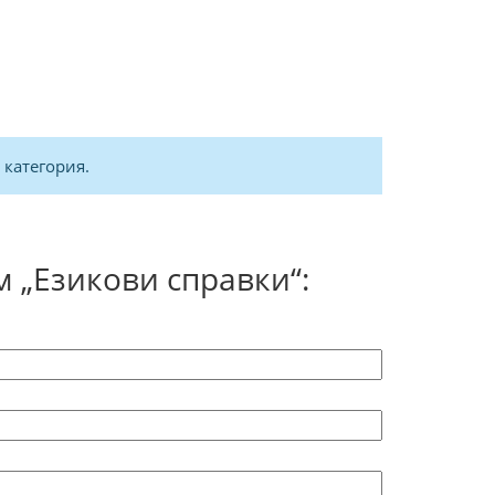
 категория.
 „Езикови справки“: