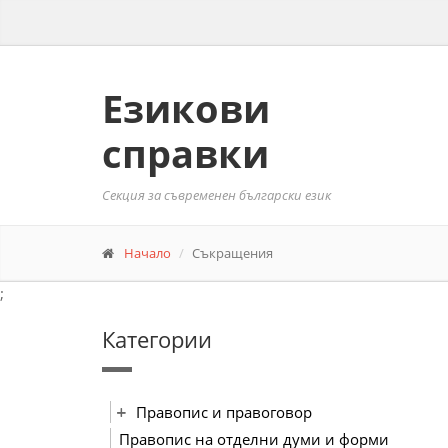
Езикови
справки
Секция за съвременен български език
Начало
Съкращения
;
Категории
Правопис и правоговор
Правопис на отделни думи и форми