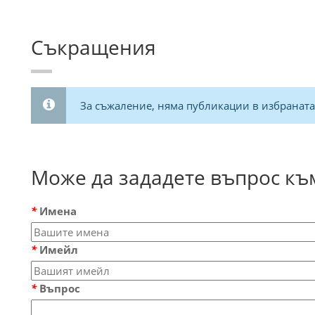
Съкращения
За съжаление, няма публикации в избраната
Може да зададете въпрос към
*
Имена
*
Имейл
*
Въпрос