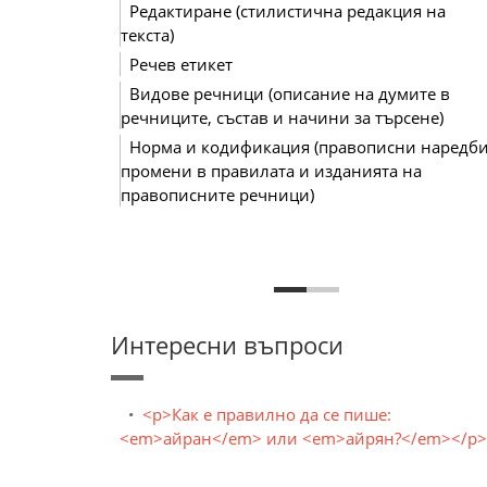
Редактиране (стилистична редакция на
текста)
Речев етикет
Видове речници (описание на думите в
речниците, състав и начини за търсене)
Норма и кодификация (правописни наредби
промени в правилата и изданията на
правописните речници)
Интересни въпроси
<p>Как е правилно да се пише:
<em>айран</em> или <em>айрян?</em></p>