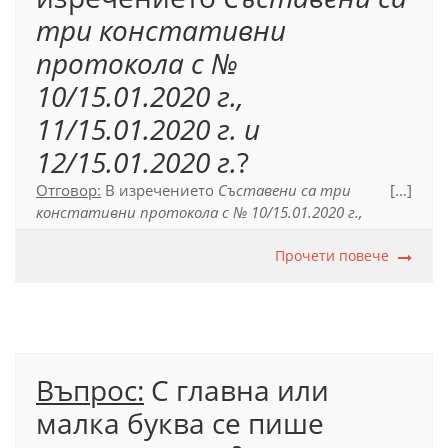
три констативни
протокола с №
10/15.01.2020 г.,
11/15.01.2020 г.
и
12/15.01.2020 г.
?
Отговор:
В изречението
Съставени са три
[...]
констативни протокола с № 10/15.01.2020 г.,
11/15.01.2020 г.
и 12/15.01.2020 г.
прилагателното
име
констативни
трябва да се напише с малка
Прочети повече
буква. Съчетанието
констативни протоколи с
№ 10/15.01.2020 г., 11/15.01.2020 г.
и 12/15.01.2020
г.
не представлява собствено име и затова се
пише с начална малка буква. Собствените имена
на трите документа са
Констативен
Въпрос:
С главна или
протокол № 10/15.01.2020 г., Констативен
протокол № 11/15.01.2020 г.
и
Констативен
малка буква се пише
протокол № 12/15.01.2020 г.