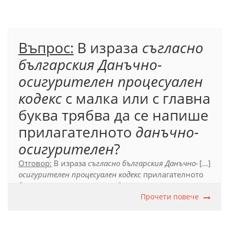
Официален правописен речник (2012), т. 41.
Въпрос:
В израза
съгласно
българския Данъчно-
осигурителен процесуален
кодекс
с малка или с главна
буква трябва да се напише
прилагателното
данъчно-
осигурителен
?
Отговор:
В израза
съгласно българския Данъчно-
[...]
осигурителен процесуален кодекс
прилагателното
данъчно-осигурителен
трябва да се напише с
главна буква, тъй като е първа съставка на
Прочети повече
собствено име на документ
.