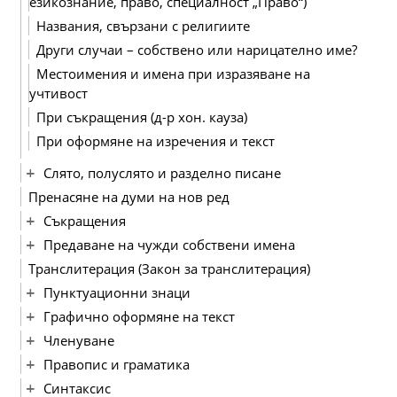
езикознание, право, специалност „Право“)
Названия, свързани с религиите
Други случаи – собствено или нарицателно име?
Местоимения и имена при изразяване на
учтивост
При съкращения (д-р хон. кауза)
При оформяне на изречения и текст
Слято, полуслято и разделно писане
Пренасяне на думи на нов ред
Съкращения
Предаване на чужди собствени имена
Транслитерация (Закон за транслитерация)
Пунктуационни знаци
Графично оформяне на текст
Членуване
Правопис и граматика
Синтаксис