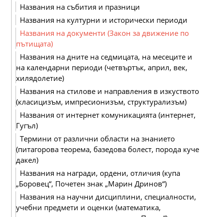
Названия на събития и празници
Названия на културни и исторически периоди
Названия на документи (Закон за движение по
пътищата)
Названия на дните на седмицата, на месеците и
на календарни периоди (четвъртък, април, век,
хилядолетие)
Названия на стилове и направления в изкуството
(класицизъм, импресионизъм, структурализъм)
Названия от интернет комуникацията (интернет,
Гугъл)
Термини от различни области на знанието
(питагорова теорема, базедова болест, порода куче
дакел)
Названия на награди, ордени, отличия (купа
„Боровец“, Почетен знак „Марин Дринов“)
Названия на научни дисциплини, специалности,
учебни предмети и оценки (математика,