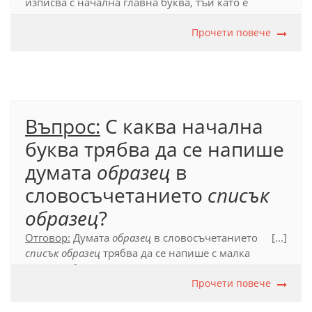
изписва с начална главна буква, тъй като е
название на административен документ
(независимо дали това е официалното название
Прочети повече
на документа в езика източник, или не).
​Официален правописен речник (2012), т. 39.3.
Въпрос:
С каква начална
буква трябва да се напише
думата
образец
в
словосъчетанието
списък
образец
?
Отговор:
Думата
образец
в словосъчетанието
[...]
списък образец
трябва да се напише с малка
начална буква.
Думата не е собствено име и не е употребена като
Прочети повече
първа част на съставно собствено име.