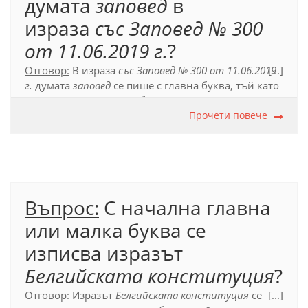
думата
заповед
в
израза
със
Заповед № 300
от 11.06.2019 г.
?
Отговор:
В израза
със
Заповед № 300 от 11.06.2019
[...]
г.
думата
заповед
се пише с главна буква, тъй като
е първа съставка на собствено име на документ.
Прочети повече
Официален правописен речник (2012), т. 39.
Въпрос:
С начална главна
или малка буква се
изписва изразът
Белгийската конституция
?
Отговор:
Изразът
Белгийската конституция
се
[...]