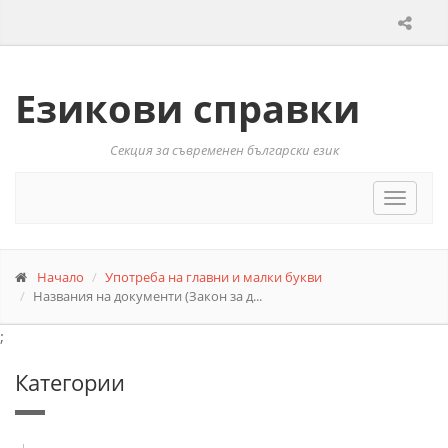
Езикови справки
Секция за съвременен български език
Toggle
navigat
Начало
Употреба на главни и малки букви
Названия на документи (Закон за д...
;
Категории