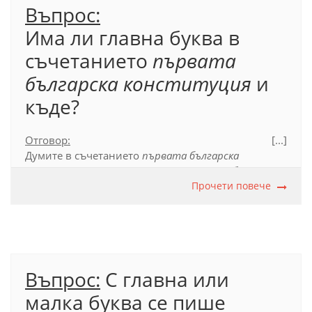
Въпрос:
Има ли главна буква в
съчетанието
първата
българска конституция
и
къде?
Отговор:
[...]
Думите в съчетанието
първата българска
конституция
се пишат с начална малка буква,
защото то представлява описателно название на
Прочети повече
Конституцията на Княжество България. Като
собствено име се употребява
Търновската
конституция
, срв.:
Търновската конституция е
п
ървата
б
ългарска
к
онституция
. Думата
конституция
се пише с главна буква, когато е
Въпрос:
С главна или
първа съставка на собствено име, срв.:
Конституция на Република България.
малка буква се пише