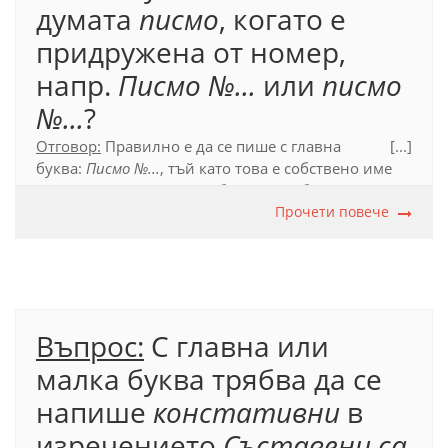
думата
писмо
, когато е
Официален правописен речник (2012), т. 41
придружена от номер,
напр.
Писмо №...
или
писмо
№...
?
Отговор:
Правилно е да се пише с главна
[...]
буква:
Писмо №...
, тъй като това е собствено име
на документ. Срв. и:
Жалба №..., Молба №...
Прочети повече
Въпрос:
С главна или
малка буква трябва да се
напише
констативни
в
изречението
Съставени са