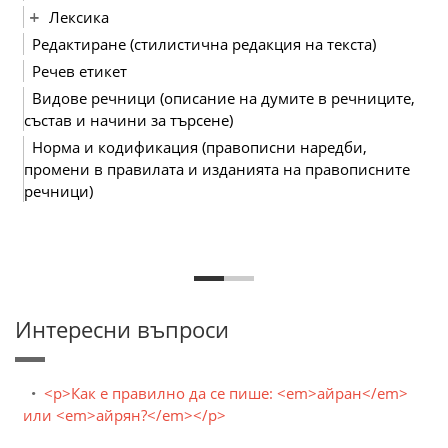
Лексика
Редактиране (стилистична редакция на текста)
Речев етикет
Видове речници (описание на думите в речниците,
състав и начини за търсене)
Норма и кодификация (правописни наредби,
промени в правилата и изданията на правописните
речници)
Интересни въпроси
<p>Как е правилно да се пише: <em>айран</em>
или <em>айрян?</em></p>