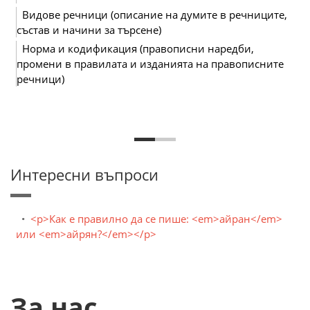
Видове речници (описание на думите в речниците,
състав и начини за търсене)
Норма и кодификация (правописни наредби,
промени в правилата и изданията на правописните
речници)
Интересни въпроси
<p>Как е правилно да се пише: <em>айран</em>
или <em>айрян?</em></p>
За нас