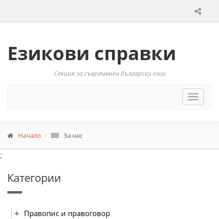
Езикови справки
Секция за съвременен български език
Toggle
navigat
Начало
За нас
;
Категории
Правопис и правоговор