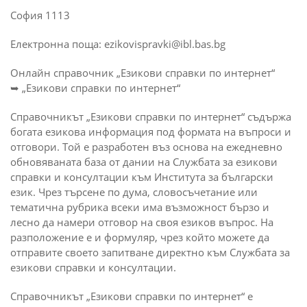
София 1113
Електронна поща: ezikovispravki@ibl.bas.bg
Онлайн справочник „Езикови справки по интернет“
➥ „Езикови справки по интернет“
Справочникът „Езикови справки по интернет“ съдържа
богата езикова информация под формата на въпроси и
отговори. Той е разработен въз основа на ежедневно
обновяваната база от дании на Службата за езикови
справки и консултации към Института за български
език. Чрез търсене по дума, словосъчетание или
тематична рубрика всеки има възможност бързо и
лесно да намери отговор на своя езиков въпрос. На
разположение е и формуляр, чрез който можете да
отправите своето запитване директно към Службата за
езикови справки и консултации.
Справочникът „Езикови справки по интернет“ е