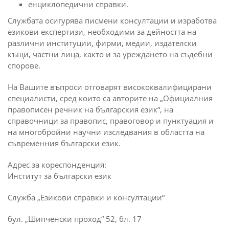
енциклопедични справки.
Службата осигурява писмени консултации и изработва
езикови експертизи, необходими за дейността на
различни институции, фирми, медии, издателски
къщи, частни лица, както и за уреждането на съдебни
спорове.
На Вашите въпроси отговарят висококвалифицирани
специалисти, сред които са авторите на „Официалния
правописен речник на българския език“, на
справочници за правопис, правоговор и пунктуация и
на многобройни научни изследвания в областта на
съвременния български език.
Адрес за кореспонденция:
Институт за български език
Служба „Езикови справки и консултации“
бул. „Шипченски проход“ 52, бл. 17