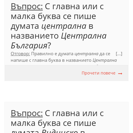
Въпрос:
С главна или с
малка буква се пише
думата
централна
в
названието
Централна
България
?
Отговор:
Правилно е думата
централна
да се
[...]
напише с главна буква в названието
Централна
България
. То представлява съставно собствено
име, а съставните собствени имена с пишат с
Прочети повече
начална главна буква.
Официален правописен речник (2012), т. 39.
Въпрос:
С главна или с
малка буква се пише
думата
Видинско
в