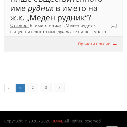
име
рудник
в името на
ж.к. „Меден рудник“?
Отговор:
В името на ж.к. „Меден рудник“
[...]
съществителното име
рудник
се пише с малка
буква. Когато съставното собствено име не
включва друго собствено име, с главна буква се
Прочети повече
пише само първата съставка.
Официален правописен речник (2012), т. 39.1.
2
3
»
«
1
Copyright © 2020 - 2026
HOME
All Rights Reserved