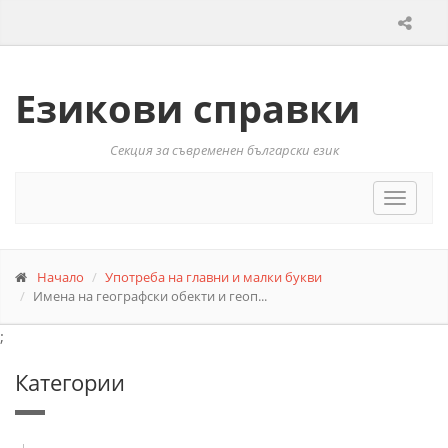
Езикови справки
Секция за съвременен български език
Toggle
navigat
Начало
Употреба на главни и малки букви
Имена на географски обекти и геоп...
;
Категории