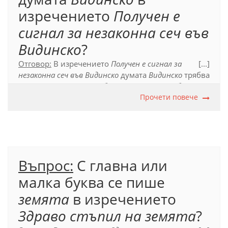
изречението
Получен е
сигнал за незаконна сеч във
Видинско
?
Отговор:
В изречението
Получен е сигнал за
[...]
незаконна сеч във Видинско
думата
Видинско
трябва
да се напише с главна буква, тъй като е собствено
име на географска област, образувано от друго
Прочети повече
собствено име (
Видин
).
Официален правописен речник (2012), т. 38.7.
Въпрос:
С главна или
малка буква се пише
земята
в изречението
Здраво стъпил на земята
?