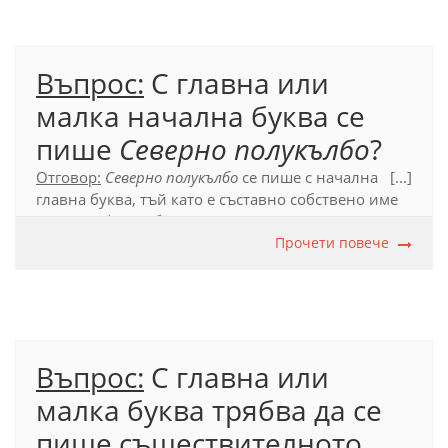
Въпрос:
С главна или
малка начална буква се
пише
Северно полукълбо
?
Отговор:
Северно полукълбо
се пише с начална
[...]
главна буква, тъй като е съставно собствено име
на географски обект.
Прочети повече
Официален правописен речник (2012), т. 39
Въпрос:
С главна или
малка буква трябва да се
пише съществителното