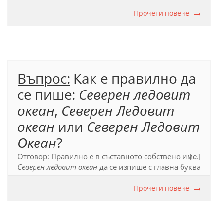
име.
Прочети повече
Официален правописен речник (2012), т. 39.2.
Въпрос:
Как е правилно да
се пише:
Северен ледовит
океан
,
Северен Ледовит
океан
или
Северен Ледовит
Океан
?
Отговор:
Правилно е в съставното собствено име
[...]
Северен ледовит океан
да се изпише с главна буква
само първата дума, тъй като в него не се съдържа
друго собствено име.
Прочети повече
Официален правописен речник (2012), т. 39.1.