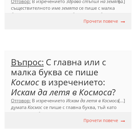
Отговор:
В изречението
Здраво стъпил на земята
[...]
съществителното име
земята
се пише с малка
буква, тъй като не е употребено като собствено
име на астрономически обект. Това е
Прочети повече
нарицателно съществително, което произхожда
от собствено.
Официален правописен речник (2012), т. 42.3.
Въпрос:
С главна или с
малка буква се пише
Космос
в изречението:
Искам да летя в Космоса
?
Отговор:
В изречението
Искам да летя в Космоса
[...]
думата
Космос
се пише с главна буква, тъй като
означава собствено име на астрономически
обект. Когато се използва метафорично, като
Прочети повече
нарицателно име, се пише с малка буква:
Той е
нейният космос
.