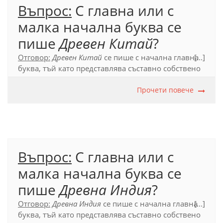
Въпрос:
С главна или с
малка начална буква се
пише
Древен Китай
?
Отговор:
Древен Китай
се пише с начална главна
[...]
буква, тъй като представлява съставно собствено
име.
Прочети повече
Официален правописен речник (2012), т. 39.2.
Въпрос:
С главна или с
малка начална буква се
пише
Древна Индия
?
Отговор:
Древна Индия
се пише с начална главна
[...]
буква, тъй като представлява съставно собствено