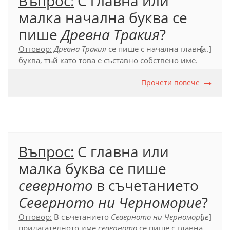
Въпрос:
С главна или
малка начална буква се
пише
Древна Тракия
?
Отговор:
Древна Тракия
се пише с начална главна
[...]
буква, тъй като това е съставно собствено име.
Официален правописен речник (2012), т. 39.
Прочети повече
Въпрос:
С главна или
малка буква се пише
северното
в съчетанието
Северното ни Черноморие
?
Отговор:
В съчетанието
Северното ни Черноморие
[...]
прилагателното име
северното
се пише с главна