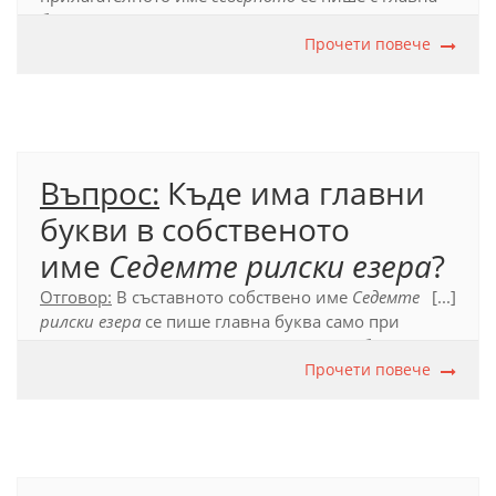
буква, тъй като е първа съставка на съставното
собствено име
Северно Черноморие
Прочети повече
. Съставните
собствени имена, които могат да се членуват,
допускат и кратка форма на личното местоимение
между съставките си, напр.:
Народното ни
събрание.
Въпрос:
Къде има главни
Официален правописен речник (2012), т. 39.
букви в собственото
име
Седемте рилски езера
?
Отговор:
В съставното собствено име
Седемте
[...]
рилски езера
се пише главна буква само при
първата съставка. Когато съставното собствено
име не включва друго собствено име, с главна
Прочети повече
буква се пише само първата съставка.
Официален правописен речник (2012), т. 39.1.