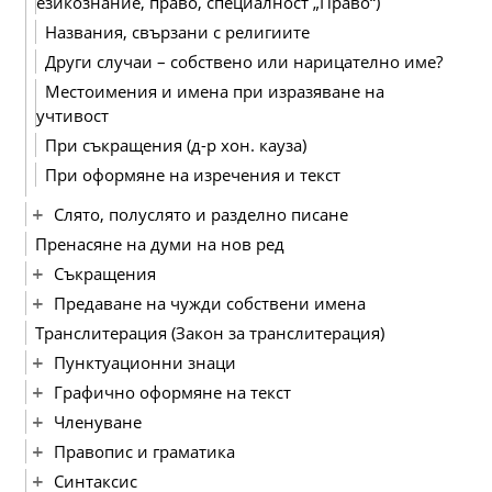
езикознание, право, специалност „Право“)
Названия, свързани с религиите
Други случаи – собствено или нарицателно име?
Местоимения и имена при изразяване на
учтивост
При съкращения (д-р хон. кауза)
При оформяне на изречения и текст
Слято, полуслято и разделно писане
Пренасяне на думи на нов ред
Съкращения
Предаване на чужди собствени имена
Транслитерация (Закон за транслитерация)
Пунктуационни знаци
Графично оформяне на текст
Членуване
Правопис и граматика
Синтаксис