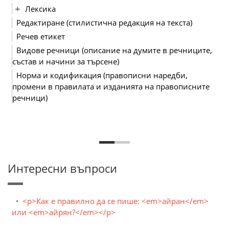
Лексика
Редактиране (стилистична редакция на текста)
Речев етикет
Видове речници (описание на думите в речниците,
състав и начини за търсене)
Норма и кодификация (правописни наредби,
промени в правилата и изданията на правописните
речници)
Интересни въпроси
<p>Как е правилно да се пише: <em>айран</em>
или <em>айрян?</em></p>