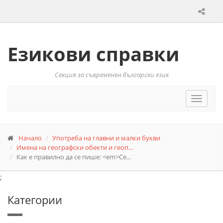
Езикови справки
Секция за съвременен български език
Toggle
navigat
Начало
Употреба на главни и малки букви
Имена на географски обекти и геоп...
Как е правилно да се пише: <em>Се...
;
Категории