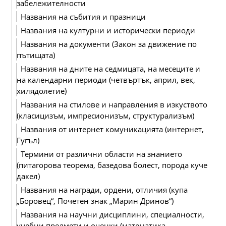
забележителности
Названия на събития и празници
Названия на културни и исторически периоди
Названия на документи (Закон за движение по
пътищата)
Названия на дните на седмицата, на месеците и
на календарни периоди (четвъртък, април, век,
хилядолетие)
Названия на стилове и направления в изкуството
(класицизъм, импресионизъм, структурализъм)
Названия от интернет комуникацията (интернет,
Гугъл)
Термини от различни области на знанието
(питагорова теорема, базедова болест, порода куче
дакел)
Названия на награди, ордени, отличия (купа
„Боровец“, Почетен знак „Марин Дринов“)
Названия на научни дисциплини, специалности,
учебни предмети и оценки (математика,