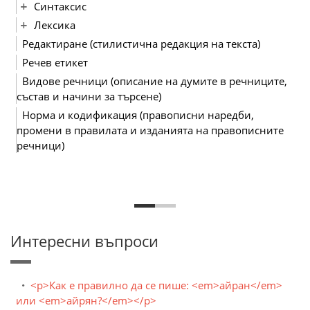
Синтаксис
Лексика
Редактиране (стилистична редакция на текста)
Речев етикет
Видове речници (описание на думите в речниците,
състав и начини за търсене)
Норма и кодификация (правописни наредби,
промени в правилата и изданията на правописните
речници)
Интересни въпроси
<p>Как е правилно да се пише: <em>айран</em>
или <em>айрян?</em></p>