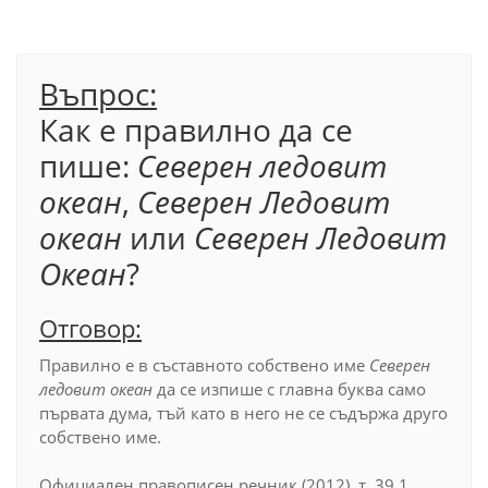
Въпрос:
Как е правилно да се
пише:
Северен ледовит
океан
,
Северен Ледовит
океан
или
Северен Ледовит
Океан
?
Отговор:
Правилно е в съставното собствено име
Северен
ледовит океан
да се изпише с главна буква само
първата дума, тъй като в него не се съдържа друго
собствено име.
Официален правописен речник (2012), т. 39.1.