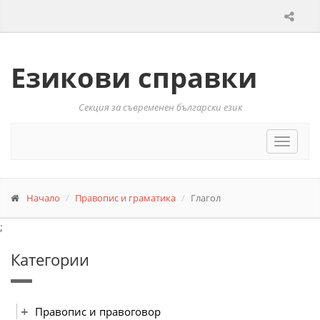
Езикови справки
Секция за съвременен български език
Toggle
navigat
Начало
Правопис и граматика
Глагол
;
Категории
Правопис и правоговор