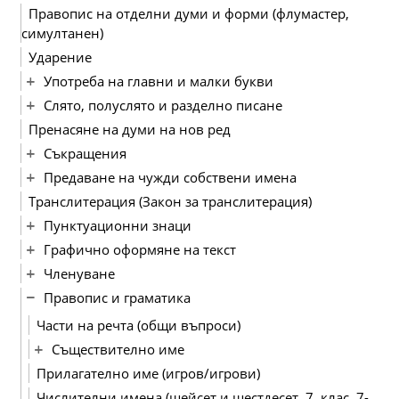
Правопис на отделни думи и форми (флумастер,
симултанен)
Ударение
Употреба на главни и малки букви
Слято, полуслято и разделно писане
Пренасяне на думи на нов ред
Съкращения
Предаване на чужди собствени имена
Транслитерация (Закон за транслитерация)
Пунктуационни знаци
Графично оформяне на текст
Членуване
Правопис и граматика
Части на речта (общи въпроси)
Съществително име
Прилагателно име (игров/игрови)
Числителни имена (шейсет и шестдесет, 7. клас, 7-