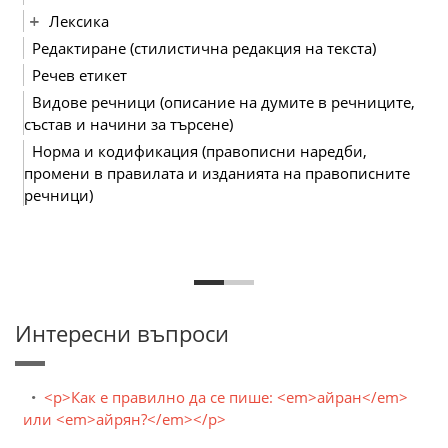
Лексика
Редактиране (стилистична редакция на текста)
Речев етикет
Видове речници (описание на думите в речниците,
състав и начини за търсене)
Норма и кодификация (правописни наредби,
промени в правилата и изданията на правописните
речници)
Интересни въпроси
<p>Как е правилно да се пише: <em>айран</em>
или <em>айрян?</em></p>