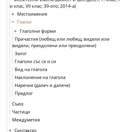
и клас, VІІ клас; 39-ото; 2014-а)
Местоимения
Глагол
Глаголни форми
Причастия (любещ или любящ; видели или
видяли; преодолени или преодоляни)
Залог
Глаголи със се и си
Вид на глагола
Наклонение на глагола
Наречие (далеч и далече)
Предлог
Съюз
Частици
Междуметия
Синтаксис