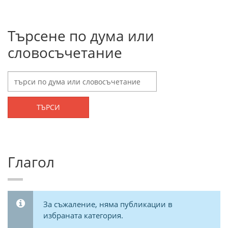
Търсене по дума или
словосъчетание
ТЪРСИ
Глагол
За съжаление, няма публикации в
избраната категория.