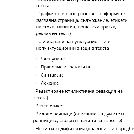
текста
Графично и пространствено оформяне
(заглавна страница, съдържание, етикети
на стоки, визитки, пощенска пратка,
рекламен текст).
Съчетаване на пунктуационни и
непунктуационни знаци в текста
Членуване
Правопис и граматика
Синтаксис
Лексика
Редактиране (стилистична редакция на
текста)
Речев етикет
Видове речници (описание на думите в
речниците, състав и начини за търсене)
Норма и кодификация (правописни наредби