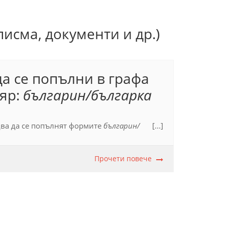
исма, документи и др.)
а се попълни в графа
яр:
българин/българка
два да се попълнят формите
българин/
[...]
Прочети повече