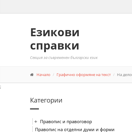
Езикови
справки
Секция за съвременен български език
Начало
Графично оформяне на текст
На дело
;
Категории
Правопис и правоговор
Правопис на отделни думи и форми