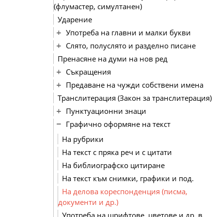
(флумастер, симултанен)
Ударение
Употреба на главни и малки букви
Слято, полуслято и разделно писане
Пренасяне на думи на нов ред
Съкращения
Предаване на чужди собствени имена
Транслитерация (Закон за транслитерация)
Пунктуационни знаци
Графично оформяне на текст
На рубрики
На текст с пряка реч и с цитати
На библиографско цитиране
На текст към снимки, графики и под.
На делова кореспонденция (писма,
документи и др.)
Употреба на шрифтове, цветове и др. в