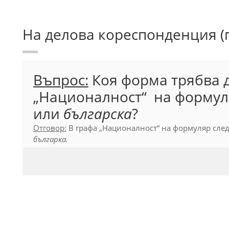
На делова кореспонденция (п
Въпрос:
Коя форма трябва д
„Националност“ на формул
или
българска
?
Отговор:
В графа „Националност“ на формуляр сле
българка
.