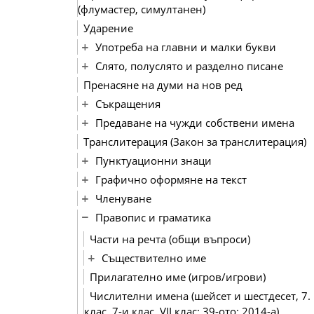
(флумастер, симултанен)
Ударение
Употреба на главни и малки букви
Слято, полуслято и разделно писане
Пренасяне на думи на нов ред
Съкращения
Предаване на чужди собствени имена
Транслитерация (Закон за транслитерация)
Пунктуационни знаци
Графично оформяне на текст
Членуване
Правопис и граматика
Части на речта (общи въпроси)
Съществително име
Прилагателно име (игров/игрови)
Числителни имена (шейсет и шестдесет, 7.
клас, 7-и клас, VІІ клас; 39-ото; 2014-а)