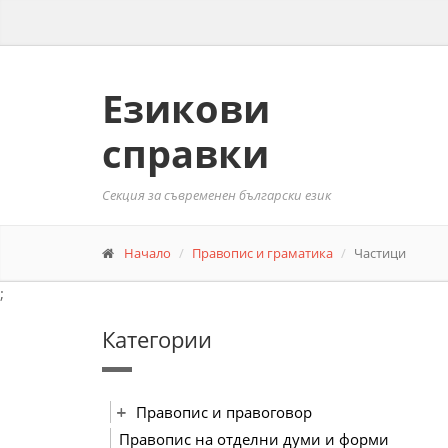
Езикови
справки
Секция за съвременен български език
Начало
Правопис и граматика
Частици
;
Категории
Правопис и правоговор
Правопис на отделни думи и форми