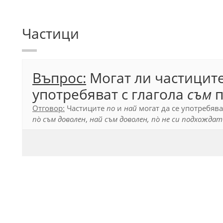
Частици
Въпрос:
Могат ли частицит
употребяват с глагола
съм
п
Отговор:
Частиците
по
и
най
могат да се употребява
по̀ съм доволен
,
най съм доволен, по̀ не си подхождат
Граматика на съвременния български книжовен език.