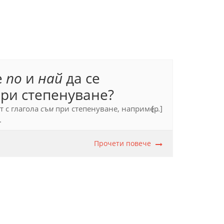
е
по
и
най
да се
ри степенуване?
т с глагола
съм
при степенуване, например
[...]
.
 Т. 2. Морфология (1983), с. 198 – 199.
Прочети повече