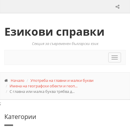
Езикови справки
Секция за съвременен български език
Toggle
navigat
Начало
Употреба на главни и малки букви
Имена на географски обекти и геоп...
С главна или малка буква трябва д...
;
Категории