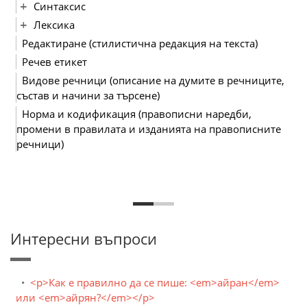
Синтаксис
Лексика
Редактиране (стилистична редакция на текста)
Речев етикет
Видове речници (описание на думите в речниците,
състав и начини за търсене)
Норма и кодификация (правописни наредби,
промени в правилата и изданията на правописните
речници)
Интересни въпроси
<p>Как е правилно да се пише: <em>айран</em>
или <em>айрян?</em></p>