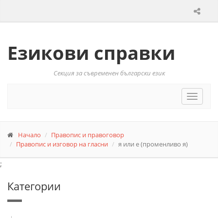
Езикови справки
Секция за съвременен български език
Toggle
navigat
Начало
Правопис и правоговор
Правопис и изговор на гласни
я или е (променливо я)
;
Категории