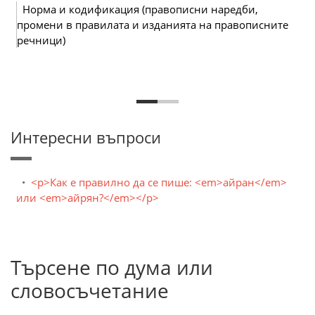
Норма и кодификация (правописни наредби,
промени в правилата и изданията на правописните
речници)
Интересни въпроси
<p>Как е правилно да се пише: <em>айран</em>
или <em>айрян?</em></p>
Търсене по дума или
словосъчетание