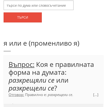
ТЪРСИ
я или е (променливо я)
Въпрос:
Коя е правилната
форма на думата:
разкрещяли се
или
разкрещели се
?
Отговор:
Правилно е:
разкрещели се
.
[...]
Официален правописен речник (2012), т. 6.2.