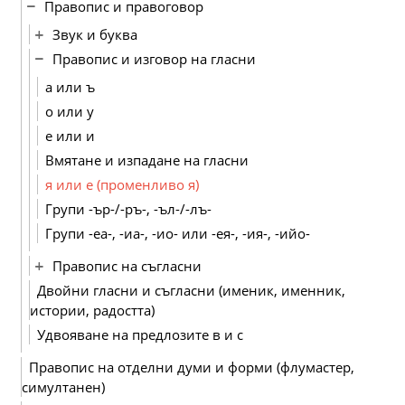
Правопис и правоговор
Звук и буква
Правопис и изговор на гласни
а или ъ
о или у
е или и
Вмятане и изпадане на гласни
я или е (променливо я)
Групи -ър-/-ръ-, -ъл-/-лъ-
Групи -еа-, -иа-, -ио- или -ея-, -ия-, -ийо-
Правопис на съгласни
Двойни гласни и съгласни (именик, именник,
истории, радостта)
Удвояване на предлозите в и с
Правопис на отделни думи и форми (флумастер,
симултанен)