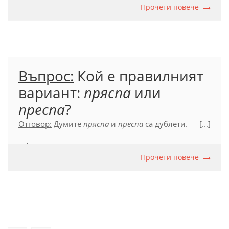
Прочети повече
Въпрос:
Кой е правилният
вариант:
пряспа
или
преспа
?
Отговор:
Думите
пряспа
и
преспа
са дублети.
[...]
Официален правописен речник (2012), с. 517 и с.
535.
Прочети повече