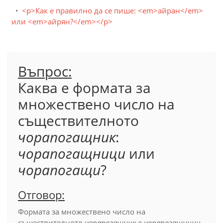
<p>Как е правилно да се пише: <em>айран</em>
или <em>айрян?</em></p>
Въпрос:
Каква е формата за
множествено число на
съществителното
чорапогащник
:
чорапогащници
или
чорапогащи
?
Отговор:
Формата за множествено число на
съществителното
чорапогащник
е
чорапогащници
.