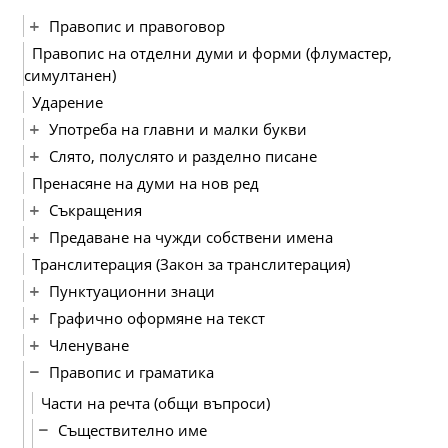
Правопис и правоговор
Правопис на отделни думи и форми (флумастер,
симултанен)
Ударение
Употреба на главни и малки букви
Слято, полуслято и разделно писане
Пренасяне на думи на нов ред
Съкращения
Предаване на чужди собствени имена
Транслитерация (Закон за транслитерация)
Пунктуационни знаци
Графично оформяне на текст
Членуване
Правопис и граматика
Части на речта (общи въпроси)
Съществително име