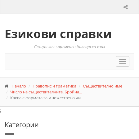
Езикови справки
Секция за съвременен български език
Toggle
navigat
Начало
Правопис и граматика
Съществително име
Число на съществителните. Бройна...
Каква е формата за множествено чи...
;
Категории