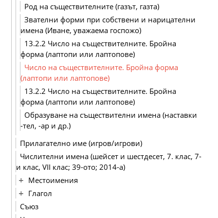
Род на съществителните (газът, газта)
Звателни форми при собствени и нарицателни
имена (Иване, уважаема госпожо)
13.2.2 Число на съществителните. Бройна
форма (лаптопи или лаптопове)
Число на съществителните. Бройна форма
(лаптопи или лаптопове)
13.2.2 Число на съществителните. Бройна
форма (лаптопи или лаптопове)
Образуване на съществителни имена (наставки
-тел, -ар и др.)
Прилагателно име (игров/игрови)
Числителни имена (шейсет и шестдесет, 7. клас, 7-
и клас, VІІ клас; 39-ото; 2014-а)
Местоимения
Глагол
Съюз