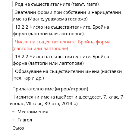
Род на съществителните (газът, газта)
Звателни форми при собствени и нарицателни
имена (Иване, уважаема госпожо)
13.2.2 Число на съществителните. Бройна
форма (лаптопи или лаптопове)
Число на съществителните. Бройна форма
(лаптопи или лаптопове)
13.2.2 Число на съществителните. Бройна
форма (лаптопи или лаптопове)
Образуване на съществителни имена (наставки
-тел, -ар и др.)
Прилагателно име (игров/игрови)
Числителни имена (шейсет и шестдесет, 7. клас, 7-
и клас, VІІ клас; 39-ото; 2014-а)
Местоимения
Глагол
Съюз