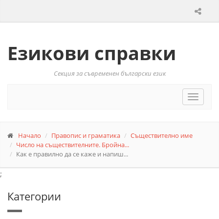
Езикови справки
Секция за съвременен български език
Toggle
navigat
Начало
Правопис и граматика
Съществително име
Число на съществителните. Бройна...
Как е правилно да се каже и напиш...
;
Категории