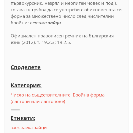
първокурсник, незрял и неопитен човек и под.),
тогава тя трябва да се употреби с обикновената си
форма за множествено число след числителни
бройни:
петима
зайци
.
Официален правописен речник на българския
език (2012), т. 19.2.3; 19.2.5.
Споделете
Категория:
Число на съществителните. Бройна форма
(лаптопи или лаптопове)
Етикети:
заек
заека
зайци