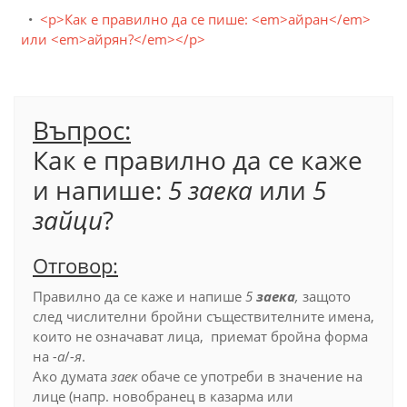
<p>Как е правилно да се пише: <em>айран</em>
или <em>айрян?</em></p>
Въпрос:
Как е правилно да се каже
и напише:
5 заека
или
5
зайци
?
Отговор:
Правилно да се каже и напише
5
заека
,
защото
след числителни бройни съществителните имена,
които не означават лица, приемат бройна форма
на
-а
/
-я
.
Ако думата
заек
обаче се употреби в значение на
лице (напр. новобранец в казарма или