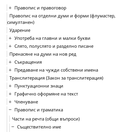
Правопис и правоговор
Правопис на отделни думи и форми (флумастер,
симултанен)
Ударение
Употреба на главни и малки букви
Слято, полуслято и разделно писане
Пренасяне на думи на нов ред
Съкращения
Предаване на чужди собствени имена
Транслитерация (Закон за транслитерация)
Пунктуационни знаци
Графично оформяне на текст
Членуване
Правопис и граматика
Части на речта (общи въпроси)
Съществително име