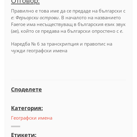
Отговор:
Правилно е това име да се предаде на български с
е
:
Ферьорски острови
.
В началото на названието
Faeroe има несъществуващ в българския език звук
(ае), който се предава на български опростено с
е
.
Наредба № 6 за транскрипция и правопис на
чужди географски имена
Споделете
Категория:
Географски имена
Етикети: