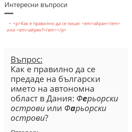
Интересни въпроси
<p>Как е правилно да се пише: <em>айран</em>
или <em>айрян?</em></p>
Въпрос:
Как е правилно да се
предаде на български
името на автономна
област в Дания:
Ф
е
рьорски
острови
или
Ф
а
рьорски
острови
?