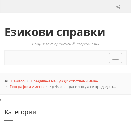
Езикови справки
Секция за съвременен български език
Toggle
navigat
Начало
Предаване на чужди собствени имен...
Географски имена
<p>Как е правилно да се предаде н...
;
Категории