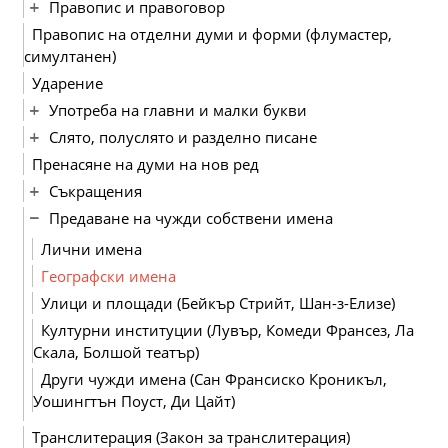
Правопис и правоговор
Правопис на отделни думи и форми (флумастер,
симултанен)
Ударение
Употреба на главни и малки букви
Слято, полуслято и разделно писане
Пренасяне на думи на нов ред
Съкращения
Предаване на чужди собствени имена
Лични имена
Географски имена
Улици и площади (Бейкър Стрийт, Шан-з-Елизе)
Културни институции (Лувър, Комеди Франсез, Ла
Скала, Болшой театър)
Други чужди имена (Сан Франсиско Кроникъл,
Уошингтън Поуст, Ди Цайт)
Транслитерация (Закон за транслитерация)