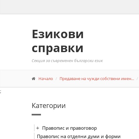
Езикови
справки
Секция за съвременен български език
Начало
Предаване на чужди собствени имен...
;
Категории
Правопис и правоговор
Правопис на отделни думи и форми