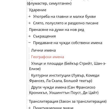
(флумастер, симултанен)
Ударение
Употреба на главни и малки букви
Слято, полуслято и разделно писане
Пренасяне на думи на нов ред
Съкращения
Предаване на чужди собствени имена
Лични имена
Географски имена
Улици и площади (Бейкър Стрийт, Шан-з-
Елизе)
Културни институции (Лувър, Комеди
Франсез, Ла Скала, Болшой театър)
Други чужди имена (Сан Франсиско
Кроникъл, Уошингтън Поуст, Ди Цайт)
Транслитерация (Закон за транслитерация)
Пунктуационни знаци