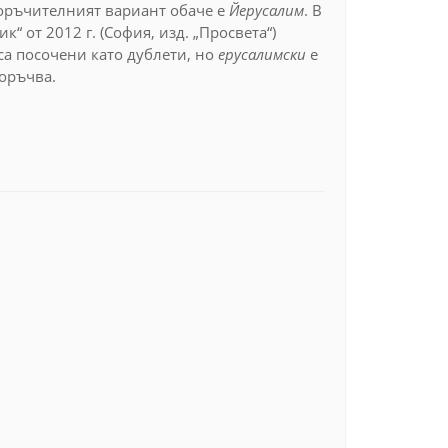
оръчителният вариант обаче е
Йерусалим
. В
 от 2012 г. (София, изд. „Просвета“)
са посочени като дублети, но
ерусалимски
е
поръчва.