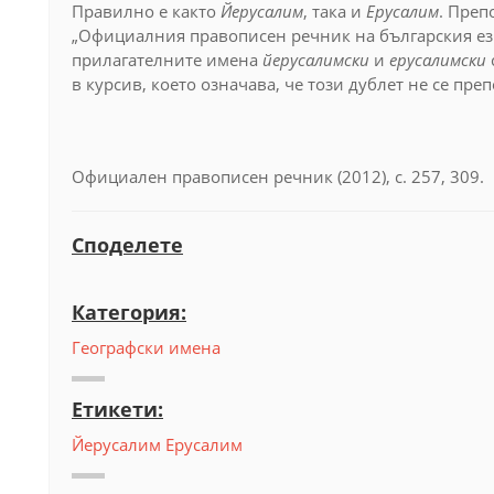
Правилно е както
Йерусалим
, така и
Ерусалим
. Преп
„Официалния правописен речник на българския език“
прилагателните имена
йерусалимски
и
ерусалимски
в курсив, което означава, че този дублет не се пре
Официален правописен речник (2012), с. 257, 309.
Споделете
Категория:
Географски имена
Етикети:
Йерусалим
Ерусалим