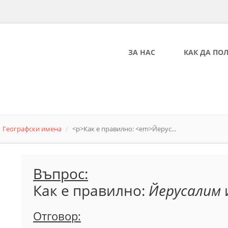
ЗА НАС
КАК ДА ПО
Географски имена
<p>Как е правилно: <em>Йерус...
Въпрос:
Как е правилно:
Йерусалим
Отговор: