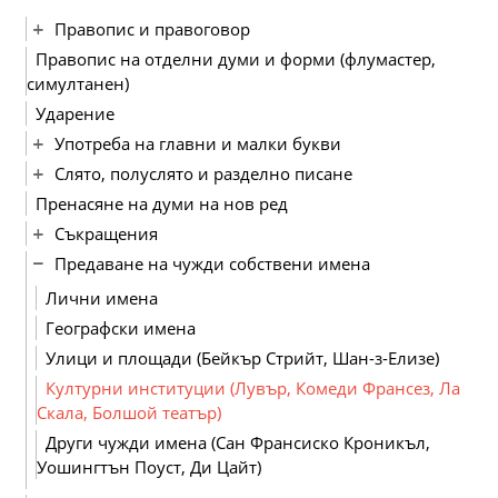
Правопис и правоговор
Правопис на отделни думи и форми (флумастер,
симултанен)
Ударение
Употреба на главни и малки букви
Слято, полуслято и разделно писане
Пренасяне на думи на нов ред
Съкращения
Предаване на чужди собствени имена
Лични имена
Географски имена
Улици и площади (Бейкър Стрийт, Шан-з-Елизе)
Културни институции (Лувър, Комеди Франсез, Ла
Скала, Болшой театър)
Други чужди имена (Сан Франсиско Кроникъл,
Уошингтън Поуст, Ди Цайт)