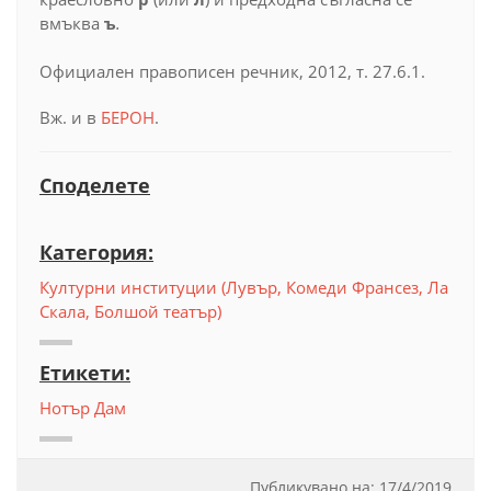
вмъква
ъ
.
Официален правописен речник, 2012, т. 27.6.1.
Вж. и в
БЕРОН
.
Споделете
Категория:
Културни институции (Лувър, Комеди Франсез, Ла
Скала, Болшой театър)
Етикети:
Нотър Дам
Публикувано на:
17
/
4/2019