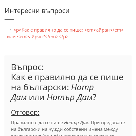
Интересни въпроси
<p>Как е правилно да се пише: <em>айран</em>
или <em>айрян?</em></p>
Въпрос:
Как е правилно да се пише
на български:
Нотр
Дам
или
Нотър Дам
?
Отговор:
Правилно е да се пише
Нотър Дам.
При предаване
на български на чужди собствени имена между
краесловно
р
(или
л
) и предходна съгласна се