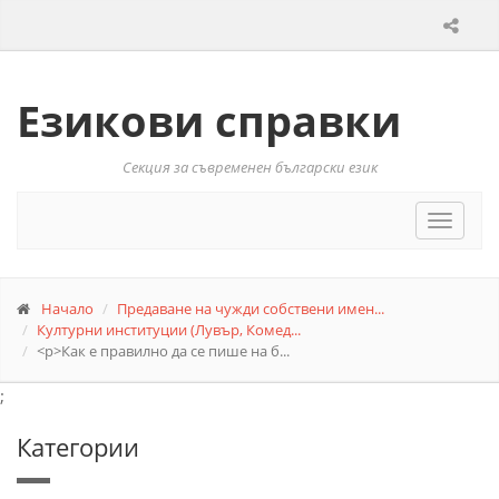
Езикови справки
Секция за съвременен български език
Toggle
navigat
Начало
Предаване на чужди собствени имен...
Културни институции (Лувър, Комед...
<p>Как е правилно да се пише на б...
;
Категории