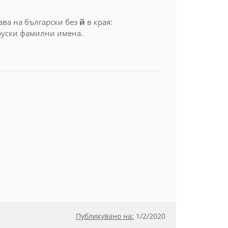
ава на български без
й
в края:
 руски фамилни имена.
Публикувано на:
1
/
2/2020