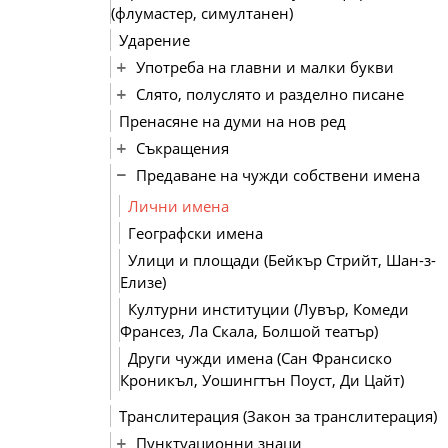
(флумастер, симултанен)
Ударение
Употреба на главни и малки букви
Слято, полуслято и разделно писане
Пренасяне на думи на нов ред
Съкращения
Предаване на чужди собствени имена
Лични имена
Географски имена
Улици и площади (Бейкър Стрийт, Шан-з-
Елизе)
Културни институции (Лувър, Комеди
Франсез, Ла Скала, Болшой театър)
Други чужди имена (Сан Франсиско
Кроникъл, Уошингтън Поуст, Ди Цайт)
Транслитерация (Закон за транслитерация)
Пунктуационни знаци