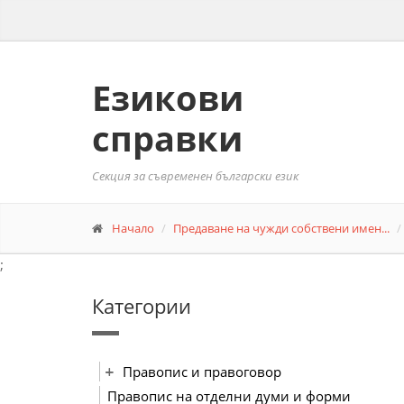
Езикови
справки
Секция за съвременен български език
Начало
Предаване на чужди собствени имен...
;
Категории
Правопис и правоговор
Правопис на отделни думи и форми