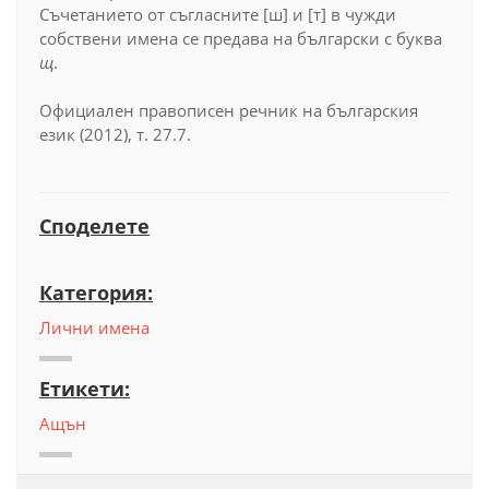
Съчетанието от съгласните [ш] и [т] в чужди
собствени имена се предава на български с буква
щ
.
Официален правописен речник на българския
език (2012), т. 27.7.
Споделете
Категория:
Лични имена
Етикети:
Ащън