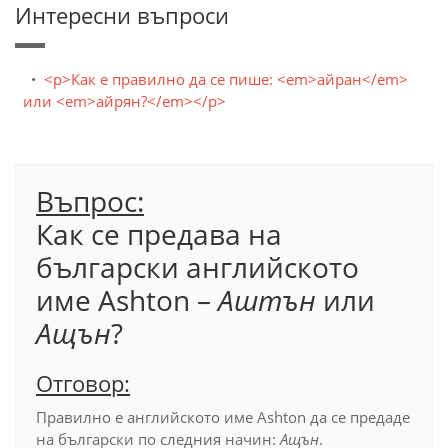
Интересни въпроси
<p>Как е правилно да се пише: <em>айран</em>
или <em>айрян?</em></p>
Въпрос:
Как се предава на
български английското
име Ashton –
Аштън
или
Ащън
?
Отговор:
Правилно е английското име Ashton да се предаде
на български по следния начин:
Ащън
.