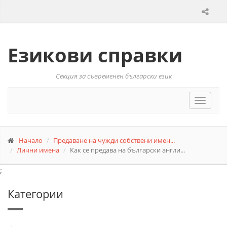
Езикови справки
Секция за съвременен български език
Toggle
navigat
Начало
Предаване на чужди собствени имен...
Лични имена
Как се предава на български англи...
;
Категории