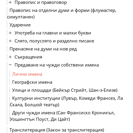
Правопис и правоговор
Правопис на отделни думи и форми (флумастер,
симултанен)
Ударение
Употреба на главни и малки букви
Слято, полуслято и разделно писане
Пренасяне на думи на нов ред
Съкращения
Предаване на чужди собствени имена
Лични имена
Географски имена
Улици и площади (Бейкър Стрийт, Шан-з-Елизе)
Културни институции (Лувър, Комеди Франсез, Ла
Скала, Болшой театър)
Други чужди имена (Сан Франсиско Кроникъл,
Уошингтън Поуст, Ди Цайт)
Транслитерация (Закон за транслитерация)