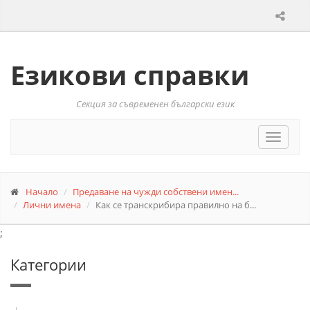
Езикови справки
Секция за съвременен български език
Toggle
navigat
Начало
Предаване на чужди собствени имен...
Лични имена
Как се транскрибира правилно на б...
;
Категории