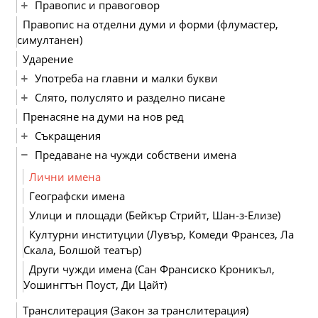
Правопис и правоговор
Правопис на отделни думи и форми (флумастер,
симултанен)
Ударение
Употреба на главни и малки букви
Слято, полуслято и разделно писане
Пренасяне на думи на нов ред
Съкращения
Предаване на чужди собствени имена
Лични имена
Географски имена
Улици и площади (Бейкър Стрийт, Шан-з-Елизе)
Културни институции (Лувър, Комеди Франсез, Ла
Скала, Болшой театър)
Други чужди имена (Сан Франсиско Кроникъл,
Уошингтън Поуст, Ди Цайт)
Транслитерация (Закон за транслитерация)