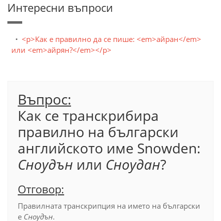
Интересни въпроси
<p>Как е правилно да се пише: <em>айран</em>
или <em>айрян?</em></p>
Въпрос:
Как се транскрибира
правилно на български
английското име Snowden:
Сноудън
или
Сноудан
?
Отговор:
Правилната транскрипция на името на български
е
Сноудън
.