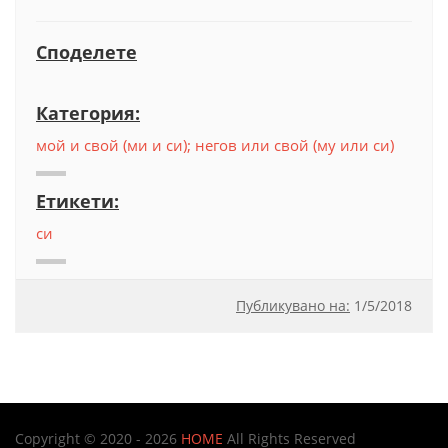
Споделете
Категория:
мой и свой (ми и си); негов или свой (му или си)
Етикети:
си
Публикувано на:
1
/
5/2018
Copyright © 2020 - 2026
HOME
All Rights Reserved