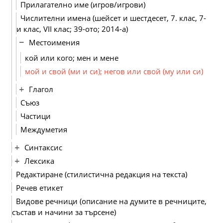
Прилагателно име (игров/игрови)
Числителни имена (шейсет и шестдесет, 7. клас, 7-
и клас, VІІ клас; 39-ото; 2014-а)
Местоимения
кой или кого; мен и мене
мой и свой (ми и си); негов или свой (му или си)
Глагол
Съюз
Частици
Междуметия
Синтаксис
Лексика
Редактиране (стилистична редакция на текста)
Речев етикет
Видове речници (описание на думите в речниците,
състав и начини за търсене)