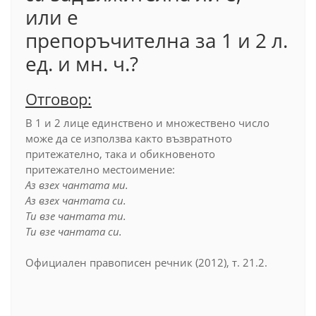
или е
препоръчителна за 1 и 2 л.
ед. и мн. ч.?
Отговор:
В 1 и 2 лице единствено и множествено число
може да се използва както възвратното
притежателно, така и обикновеното
притежателно местоимение:
Аз взех чантата ми.
Аз взех чантата си.
Ти взе чантата ти.
Ти взе чантата си.
Официален правописен речник (2012), т. 21.2.