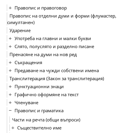
Правопис и правоговор
Правопис на отделни думи и форми (флумастер,
симултанен)
Ударение
Употреба на главни и малки букви
Слято, полуслято и разделно писане
Пренасяне на думи на нов ред
Съкращения
Предаване на чужди собствени имена
Транслитерация (Закон за транслитерация)
Пунктуационни знаци
Графично оформяне на текст
Членуване
Правопис и граматика
Части на речта (общи въпроси)
Съществително име