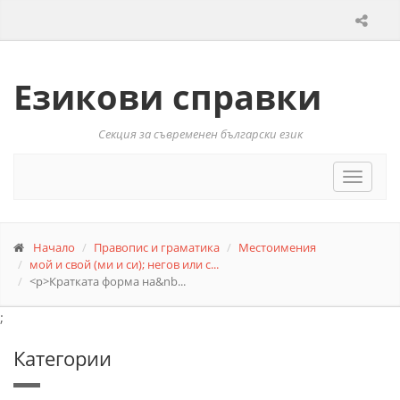
Езикови справки
Секция за съвременен български език
Toggle
navigat
Начало
Правопис и граматика
Местоимения
мой и свой (ми и си); негов или с...
<p>Кратката форма на&nb...
;
Категории