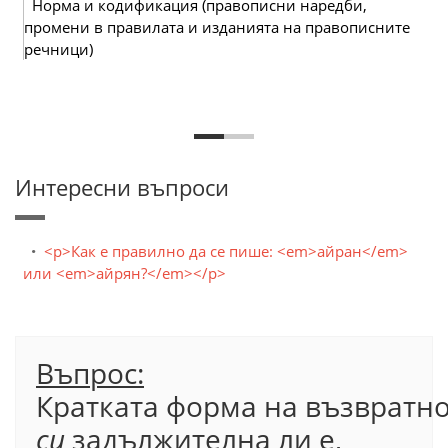
Норма и кодификация (правописни наредби,
промени в правилата и изданията на правописните
речници)
Интересни въпроси
<p>Как е правилно да се пише: <em>айран</em>
или <em>айрян?</em></p>
Въпрос:
Кратката форма на възвратн
си
задължителна ли е,