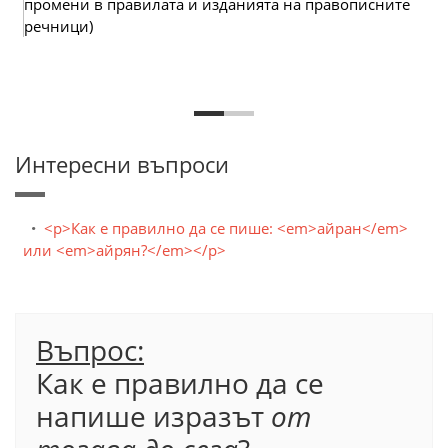
промени в правилата и изданията на правописните
речници)
Интересни въпроси
<p>Как е правилно да се пише: <em>айран</em>
или <em>айрян?</em></p>
Въпрос:
Как е правилно да се
напише изразът
от