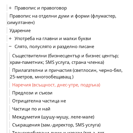
Правопис и правоговор
Правопис на отделни думи и форми (флумастер,
симултанен)
Ударение
Употреба на главни и малки букви
Слято, полуслято и разделно писане
Съществителни (бизнесцентър и бизнес център;
храм-паметник; SMS услуга, страна членка)
Прилагателни и причастия (светлосин, черно-бял,
25-метров, многообещаващ )
Наречия (всъщност, днес-утре, подръка)
Предлози и съюзи
Отрицателна частица не
Частици по и най
Междуметия (шушу-мушу, леле-мале)
Съкращения (зам.-директор, SMS услуга)
Транскрибирани думи и изрази (тет-а- тет,