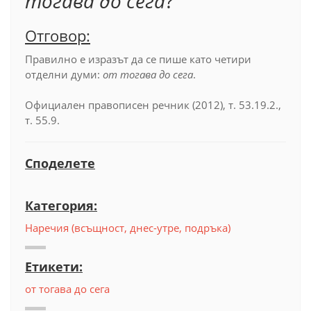
тогава до сега
?
Отговор:
Правилно е изразът да се пише като четири
отделни думи:
от тогава до сега
.
Официален правописен речник (2012), т. 53.19.2.,
т. 55.9.
Споделете
Категория:
Наречия (всъщност, днес-утре, подръка)
Етикети:
от тогава до сега