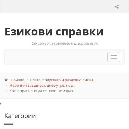
Езикови справки
Секция за съвременен български език
Toggle
navigat
Начало
Слято, полуслято и разделно писан...
Наречия (всъщност, днес-утре, под...
Как е правилно да се напише израз...
;
Категории