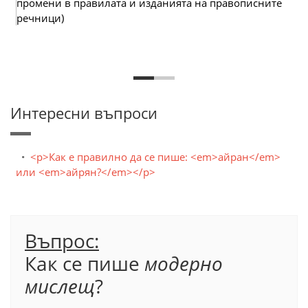
промени в правилата и изданията на правописните
речници)
Интересни въпроси
<p>Как е правилно да се пише: <em>айран</em>
или <em>айрян?</em></p>
Въпрос:
Как се пише
модерно
мислещ
?