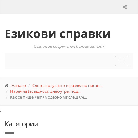
Езикови справки
Секция за съвременен български език
Toggle
navigat
Начало
Слято, полуслято и разделно писан...
Наречия (всъщност, днес-утре, под...
Как се пише <em>модерно мислещ</e...
;
Категории