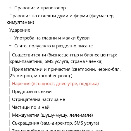
Правопис и правоговор
Правопис на отделни думи и форми (флумастер,
симултанен)
Ударение
Употреба на главни и малки букви
Слято, полуслято и разделно писане
Съществителни (бизнесцентър и бизнес център;
храм-паметник; SMS услуга, страна членка)
Прилагателни и причастия (светлосин, черно-бял,
25-метров, многообещаващ )
Наречия (всъщност, днес-утре, подръка)
Предлози и съюзи
Отрицателна частица не
Частици по и най
Междуметия (шушу-мушу, леле-мале)
Съкращения (зам.-директор, SMS услуга)
Транскрибирани думи и изрази (тет-а- тет,