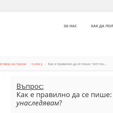
ЗА НАС
КАК ДА ПО
зговор на гласни
о или у
Как е правилно да се пише: <em>он...
Въпрос:
Как е правилно да се пише
унаследявам
?