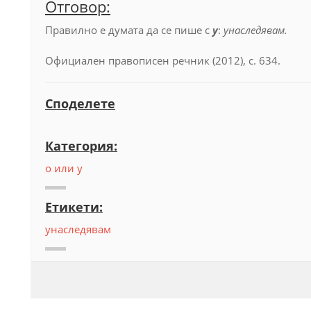
Отговор:
Правилно е думата да се пише с
у
:
унаследявам.
Официален правописен речник (2012), с. 634.
Споделете
Категория:
о или у
Етикети:
унаследявам