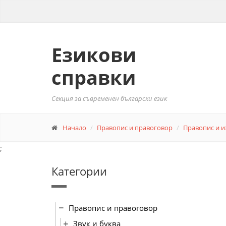
Езикови
справки
Секция за съвременен български език
Начало
Правопис и правоговор
Правопис и и
;
Категории
Правопис и правоговор
Звук и буква