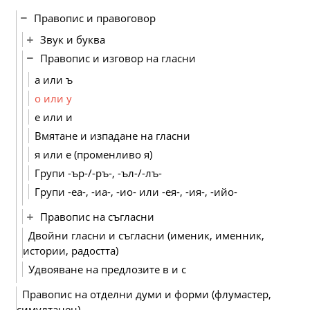
Правопис и правоговор
Звук и буква
Правопис и изговор на гласни
а или ъ
о или у
е или и
Вмятане и изпадане на гласни
я или е (променливо я)
Групи -ър-/-ръ-, -ъл-/-лъ-
Групи -еа-, -иа-, -ио- или -ея-, -ия-, -ийо-
Правопис на съгласни
Двойни гласни и съгласни (именик, именник,
истории, радостта)
Удвояване на предлозите в и с
Правопис на отделни думи и форми (флумастер,
симултанен)