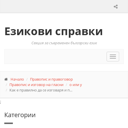
Езикови справки
Секция за съвременен български език
Toggle
navigat
Начало
Правопис и правоговор
Правопис и изговор на гласни
о или у
Как е правилно да се изговаря и п...
;
Категории