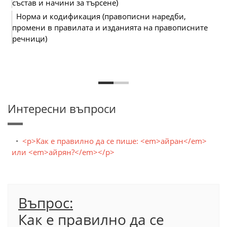
състав и начини за търсене)
Норма и кодификация (правописни наредби,
промени в правилата и изданията на правописните
речници)
Интересни въпроси
<p>Как е правилно да се пише: <em>айран</em>
или <em>айрян?</em></p>
Въпрос:
Как е правилно да се