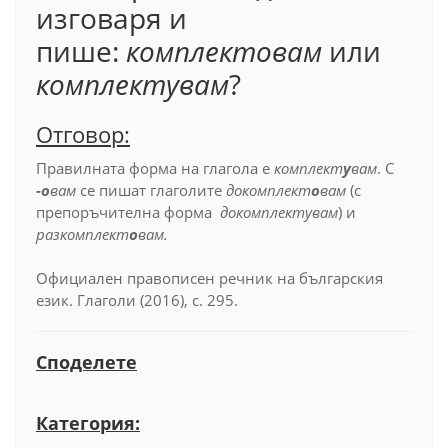
изговаря и
пише:
комплектовам
или
комплектувам
?
Отговор:
Правилната форма на глагола е
комплект
у
вам
. С
-о
вам
се пишат глаголите
докомплект
о
вам
(с
препоръчителна форма
докомплектувам
)
и
разкомплект
о
вам.
Официален правописен речник на българския
език. Глаголи (2016), с. 295.
Споделете
Категория: