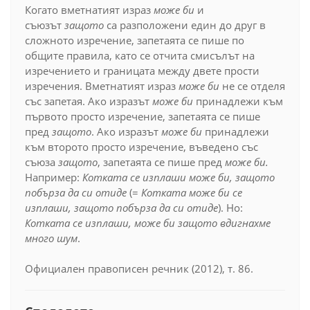
Когато вметнатият израз
може би
и
съюзът
защото
са разположени един до друг в
сложното изречение, запетаята се пише по
общите правила, като се отчита смисълът на
изречението и границата между двете прости
изречения. Вметнатият израз
може би
не се отделя
със запетая. Ако изразът
може би
принадлежи към
първото просто изречение, запетаята се пише
пред
защото
. Ако изразът
може би
принадлежи
към второто просто изречение, въведено със
съюза
защото
, запетаята се пише пред
може би.
Например:
Котката се изплаши може би, защото
побърза да си отиде
(=
Котката може би се
изплаши, защото побърза да си отиде
). Но:
Котката се изплаши, може би защото вдигнахме
много шум
.
Официален правописен речник (2012), т. 86.