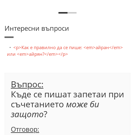
Интересни въпроси
<p>Как е правилно да се пише: <em>айран</em>
или <em>айрян?</em></p>
Въпрос:
Къде се пишат запетаи при
съчетанието
може би
защото
?
Отговор: