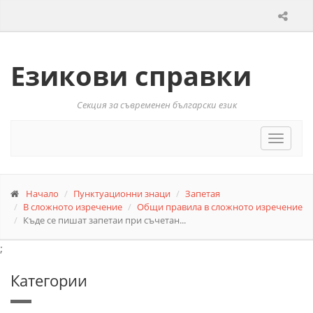
Езикови справки
Секция за съвременен български език
Toggle
navigat
Начало
Пунктуационни знаци
Запетая
В сложното изречение
Общи правила в сложното изречение
Къде се пишат запетаи при съчетан...
;
Категории