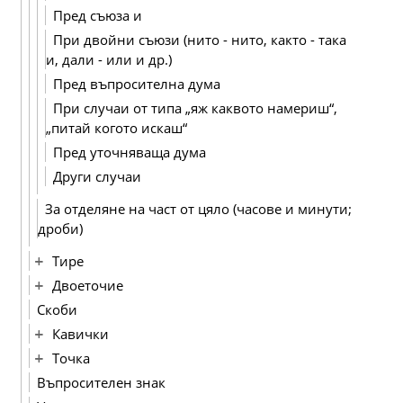
Пред съюза и
При двойни съюзи (нито - нито, както - така
и, дали - или и др.)
Пред въпросителна дума
При случаи от типа „яж каквото намериш“,
„питай когото искаш“
Пред уточняваща дума
Други случаи
За отделяне на част от цяло (часове и минути;
дроби)
Тире
Двоеточие
Скоби
Кавички
Точка
Въпросителен знак