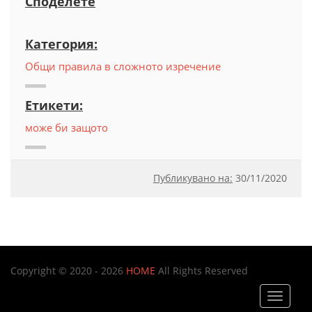
Споделете
Категория:
Общи правила в сложното изречение
Етикети:
може би защото
Публикувано на:
30
/
11/2020
Copyright © 2020 - 2026
HOME
All Rights Reserved
Toggle