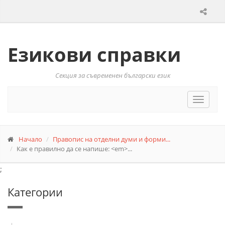
Езикови справки
Секция за съвременен български език
Toggle
navigat
Начало
Правопис на отделни думи и форми...
Как е правилно да се напише: <em>...
;
Категории