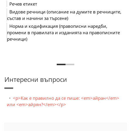
Речев етикет
Видове речници (описание на думите в речниците,
състав и начини за търсене)
Норма и кодификация (правописни наредби,
промени в правилата и изданията на правописните
речници)
Интересни въпроси
<p>Как е правилно да се пише: <em>айран</em>
или <em>айрян?</em></p>