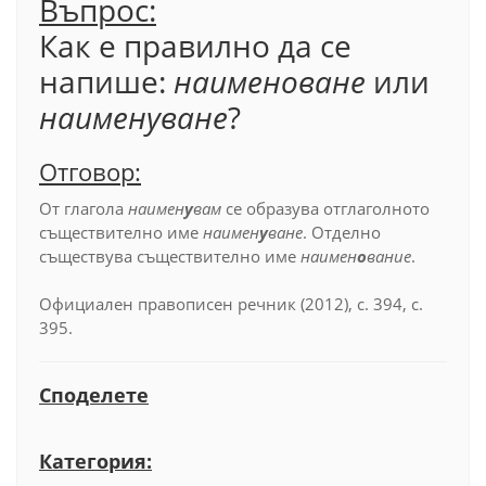
Въпрос:
Как е правилно да се
напише:
наименоване
или
наименуване
?
Отговор:
От глагола
наимен
у
вам
се образува отглаголното
съществително име
наимен
у
ване
. Отделно
съществува съществително име
наимен
о
вание
.
Официален правописен речник (2012), с. 394, с.
395.
Споделете
Категория: