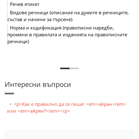
Речев етикет
Видове речници (описание на думите в речниците,
състав и начини за търсене)
Норма и кодификация (правописни наредби,
промени в правилата и изданията на правописните
речници)
Интересни въпроси
<p>Как е правилно да се пише: <em>айран</em>
или <em>айрян?</em></p>