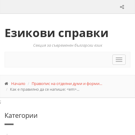
Езикови справки
Секция за съвременен български език
Toggle
navigat
Начало
Правопис на отделни думи и форми...
Как е правилно да се напише: <em>...
;
Категории