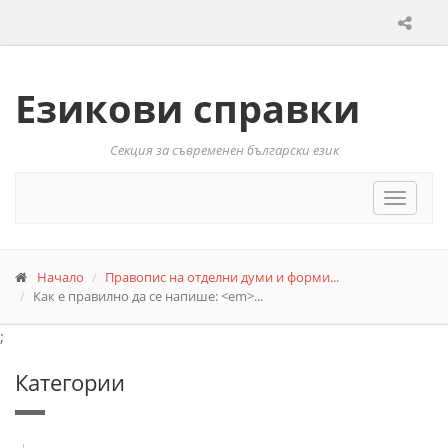
Езикови справки
Секция за съвременен български език
Toggle
navigat
Начало
Правопис на отделни думи и форми...
Как е правилно да се напише: <em>...
;
Категории