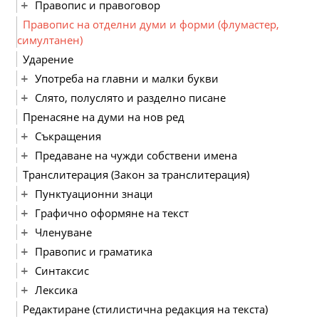
Правопис и правоговор
Правопис на отделни думи и форми (флумастер,
симултанен)
Ударение
Употреба на главни и малки букви
Слято, полуслято и разделно писане
Пренасяне на думи на нов ред
Съкращения
Предаване на чужди собствени имена
Транслитерация (Закон за транслитерация)
Пунктуационни знаци
Графично оформяне на текст
Членуване
Правопис и граматика
Синтаксис
Лексика
Редактиране (стилистична редакция на текста)