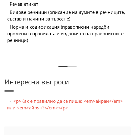
Речев етикет
Видове речници (описание на думите в речниците,
състав и начини за търсене)
Норма и кодификация (правописни наредби,
промени в правилата и изданията на правописните
речници)
Интересни въпроси
<p>Как е правилно да се пише: <em>айран</em>
или <em>айрян?</em></p>