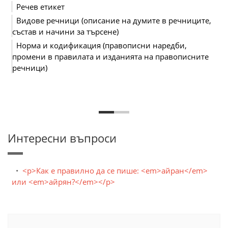
Речев етикет
Видове речници (описание на думите в речниците,
състав и начини за търсене)
Норма и кодификация (правописни наредби,
промени в правилата и изданията на правописните
речници)
Интересни въпроси
<p>Как е правилно да се пише: <em>айран</em>
или <em>айрян?</em></p>