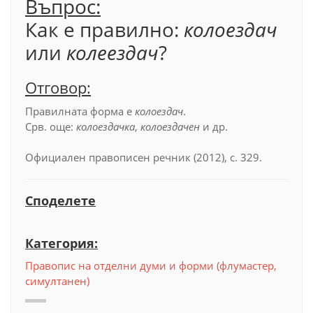
Въпрос:
Как е правилно:
колоездач
или
колеездач
?
Отговор:
Правилната форма е
колоездач
.
Срв. още:
колоездачка
,
колоездачен
и др.
Официален правописен речник (2012), с. 329.
Споделете
Категория:
Правопис на отделни думи и форми (флумастер,
симултанен)