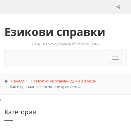
Езикови справки
Секция за съвременен български език
Toggle
navigat
Начало
Правопис на отделни думи и форми...
Как е правилно: <em>колоездач</em...
;
Категории