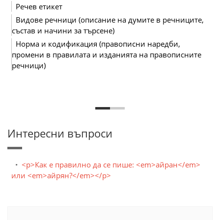
Речев етикет
Видове речници (описание на думите в речниците,
състав и начини за търсене)
Норма и кодификация (правописни наредби,
промени в правилата и изданията на правописните
речници)
Интересни въпроси
<p>Как е правилно да се пише: <em>айран</em>
или <em>айрян?</em></p>