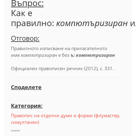
Въпрос:
Как е
правилно:
компютъризиран
и
Отговор:
Правилното изписване на прилагателното
име
компютризиран
е без
ъ: компютризиран
Официален правописен речник (2012), с. 331.
Споделете
Категория:
Правопис на отделни думи и форми (флумастер,
симултанен)