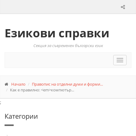
Езикови справки
Секция за съвременен български език
Toggle
navigat
Начало
Правопис на отделни думи и форми...
Как е правилно: <em>компютър...
;
Категории