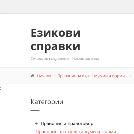
Езикови
справки
Секция за съвременен български език
Начало
Правопис на отделни думи и форми...
;
Категории
Правопис и правоговор
Правопис на отделни думи и форми