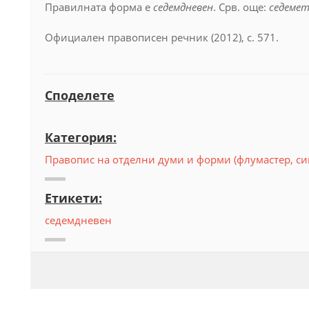
Правилната форма е
седемдневен
. Срв. още:
седеме
Официален правописен речник (2012), с. 571.
Споделете
Категория:
Правопис на отделни думи и форми (флумастер, си
Етикети:
седемдневен