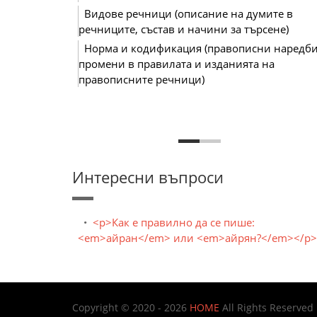
Видове речници (описание на думите в
речниците, състав и начини за търсене)
Норма и кодификация (правописни наредби
промени в правилата и изданията на
правописните речници)
Интересни въпроси
<p>Как е правилно да се пише:
<em>айран</em> или <em>айрян?</em></p>
Copyright © 2020 - 2026
HOME
All Rights Reserved