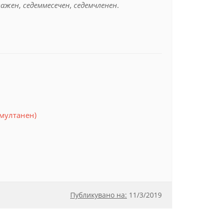
тажен
,
седеммесечен
,
седемчленен
.
мултанен)
Публикувано на:
11
/
3/2019