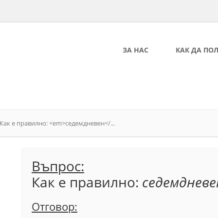
ЗА НАС
КАК ДА ПО
Как е правилно: <em>седемдневен</...
Въпрос:
Как е правилно:
седемдневе
Отговор: