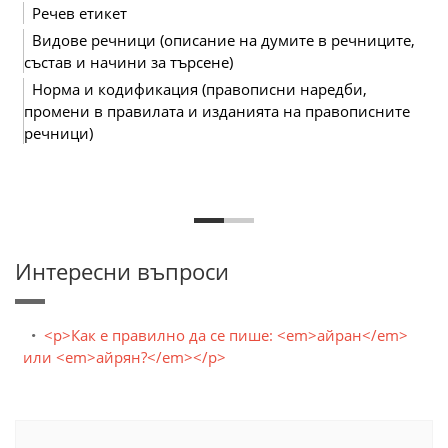
Речев етикет
Видове речници (описание на думите в речниците,
състав и начини за търсене)
Норма и кодификация (правописни наредби,
промени в правилата и изданията на правописните
речници)
Интересни въпроси
<p>Как е правилно да се пише: <em>айран</em>
или <em>айрян?</em></p>