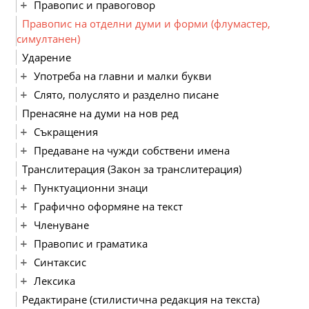
Правопис и правоговор
Правопис на отделни думи и форми (флумастер,
симултанен)
Ударение
Употреба на главни и малки букви
Слято, полуслято и разделно писане
Пренасяне на думи на нов ред
Съкращения
Предаване на чужди собствени имена
Транслитерация (Закон за транслитерация)
Пунктуационни знаци
Графично оформяне на текст
Членуване
Правопис и граматика
Синтаксис
Лексика
Редактиране (стилистична редакция на текста)