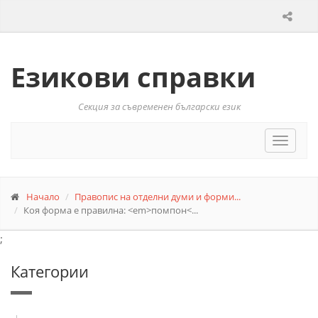
Езикови справки
Секция за съвременен български език
Toggle
navigat
Начало
Правопис на отделни думи и форми...
Коя форма е правилна: <em>помпон<...
;
Категории