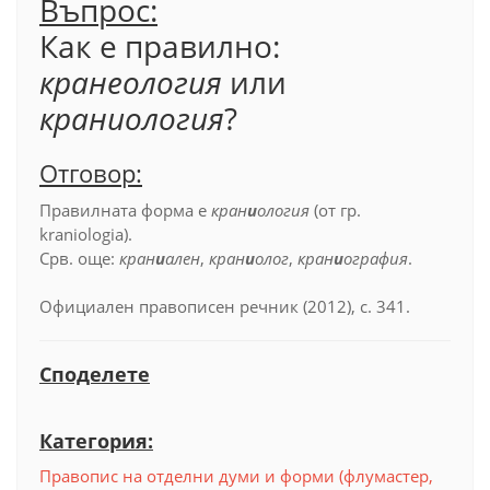
Въпрос:
Как е правилно:
кранеология
или
краниология
?
Отговор:
Правилната форма е
кран
и
ология
(от гр.
kraniologia).
Срв. още:
кран
и
ален
,
кран
и
олог
,
кран
и
ография
.
Официален правописен речник (2012), с. 341.
Споделете
Категория:
Правопис на отделни думи и форми (флумастер,