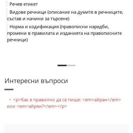
Речев етикет
Видове речници (описание на думите в речниците,
състав и начини за търсене)
Норма и кодификация (правописни наредби,
промени в правилата и изданията на правописните
речници)
Интересни въпроси
<p>Как е правилно да се пише: <em>айран</em>
или <em>айрян?</em></p>