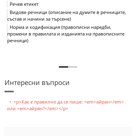
Речев етикет
Видове речници (описание на думите в речниците,
състав и начини за търсене)
Норма и кодификация (правописни наредби,
промени в правилата и изданията на правописните
речници)
Интересни въпроси
<p>Как е правилно да се пише: <em>айран</em>
или <em>айрян?</em></p>