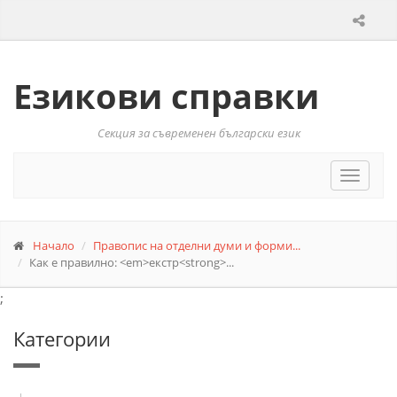
Езикови справки
Секция за съвременен български език
Toggle
navigat
Начало
Правопис на отделни думи и форми...
Как е правилно: <em>екстр<strong>...
;
Категории