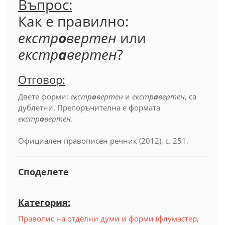
Въпрос:
Как е правилно:
екстр
о
вертен
или
екстр
а
вертен
?
Отговор:
Двете форми:
екстр
о
вертен
и
екстр
а
вертен
, са
дублетни. Препоръчителна е формата
екстр
о
вертен
.
Официален правописен речник (2012), с. 251.
Споделете
Категория:
Правопис на отделни думи и форми (флумастер,