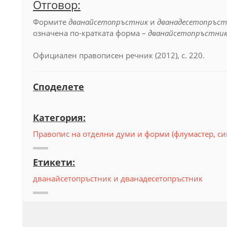
Отговор:
Формите
дванайсетопръстник
и
дванадесетопръст
означена по-кратката форма –
дванайсетопръстни
Официален правописен речник (2012), с. 220.
Споделете
Категория:
Правопис на отделни думи и форми (флумастер, си
Етикети:
дванайсетопръстник и дванадесетопръстник