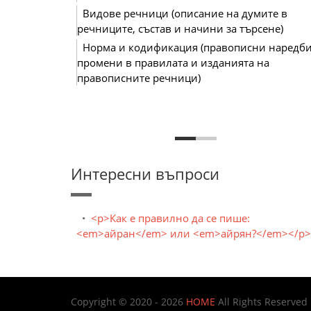
Видове речници (описание на думите в
речниците, състав и начини за търсене)
Норма и кодификация (правописни наредби
промени в правилата и изданията на
правописните речници)
Интересни въпроси
<p>Как е правилно да се пише:
<em>айран</em> или <em>айрян?</em></p>
Copyright © 2020 - 2026
HOME
All Rights Reserved