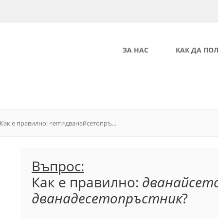
ЗА НАС
КАК ДА ПО
Как е правилно: <em>дванайсетопръ...
Въпрос:
Как е правилно:
дванайсет
дванадесетопръстник
?