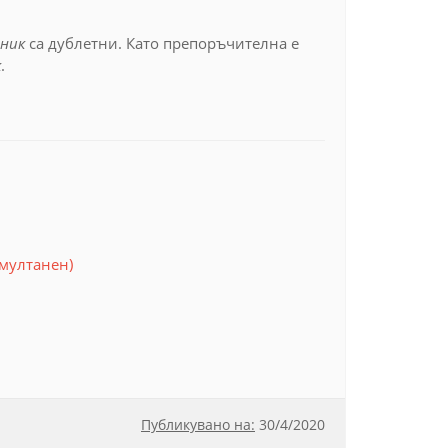
ник
са дублетни. Като препоръчителна е
к
.
мултанен)
Публикувано на:
30
/
4/2020