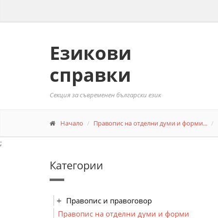
Езикови
справки
Секция за съвременен български език
Начало
Правопис на отделни думи и форми...
;
Категории
Правопис и правоговор
Правопис на отделни думи и форми