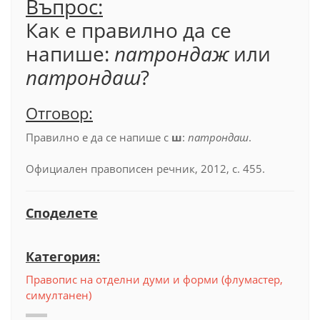
Въпрос:
Как е правилно да се
напише:
патрондаж
или
патрондаш
?
Отговор:
Правилно е да се напише с
ш
:
патрондаш
.
Официален правописен речник, 2012, с. 455.
Споделете
Категория:
Правопис на отделни думи и форми (флумастер,
симултанен)