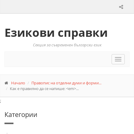
Езикови справки
Секция за съвременен български език
Toggle
navigat
Начало
Правопис на отделни думи и форми...
Как е правилно да се напише: <em>...
;
Категории