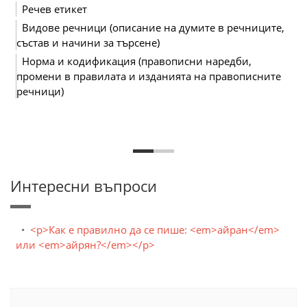
Речев етикет
Видове речници (описание на думите в речниците,
състав и начини за търсене)
Норма и кодификация (правописни наредби,
промени в правилата и изданията на правописните
речници)
Интересни въпроси
<p>Как е правилно да се пише: <em>айран</em>
или <em>айрян?</em></p>