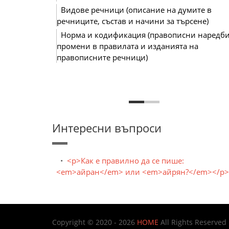
Видове речници (описание на думите в
речниците, състав и начини за търсене)
Норма и кодификация (правописни наредби
промени в правилата и изданията на
правописните речници)
Интересни въпроси
<p>Как е правилно да се пише:
<em>айран</em> или <em>айрян?</em></p>
Copyright © 2020 - 2026
HOME
All Rights Reserved