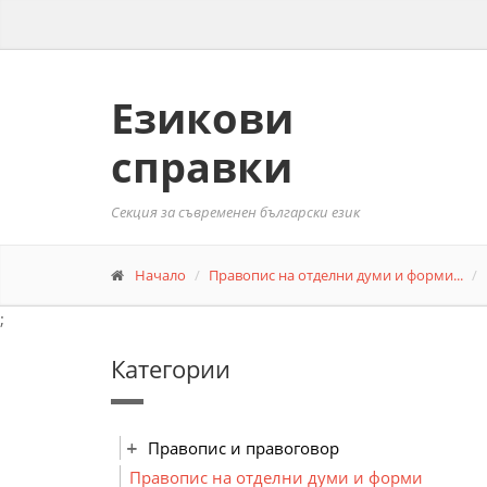
Езикови
справки
Секция за съвременен български език
Начало
Правопис на отделни думи и форми...
;
Категории
Правопис и правоговор
Правопис на отделни думи и форми