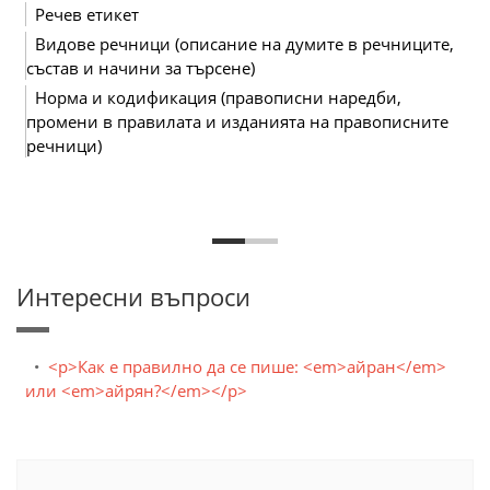
Речев етикет
Видове речници (описание на думите в речниците,
състав и начини за търсене)
Норма и кодификация (правописни наредби,
промени в правилата и изданията на правописните
речници)
Интересни въпроси
<p>Как е правилно да се пише: <em>айран</em>
или <em>айрян?</em></p>