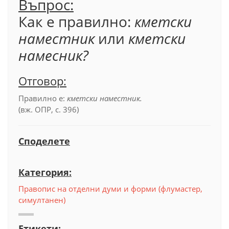
Въпрос:
Как е правилно:
кметски
наместник
или
кметски
намесник?
Отговор:
Правилно е:
кметски наместник.
(вж. ОПР, с. 396)
Споделете
Категория:
Правопис на отделни думи и форми (флумастер,
симултанен)
Етикети: