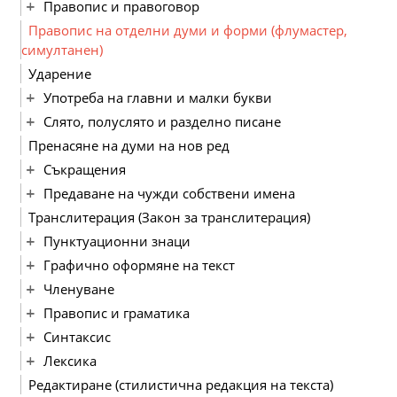
Правопис и правоговор
Правопис на отделни думи и форми (флумастер,
симултанен)
Ударение
Употреба на главни и малки букви
Слято, полуслято и разделно писане
Пренасяне на думи на нов ред
Съкращения
Предаване на чужди собствени имена
Транслитерация (Закон за транслитерация)
Пунктуационни знаци
Графично оформяне на текст
Членуване
Правопис и граматика
Синтаксис
Лексика
Редактиране (стилистична редакция на текста)