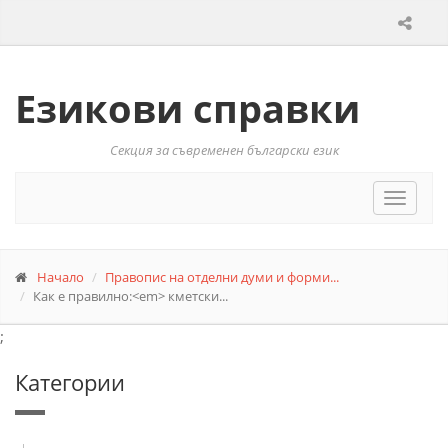
Езикови справки
Секция за съвременен български език
Toggle
navigat
Начало
Правопис на отделни думи и форми...
Как е правилно:<em> кметски...
;
Категории