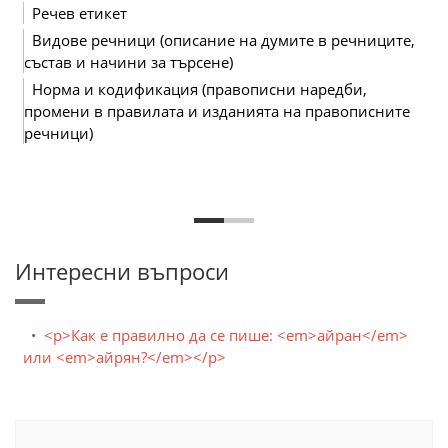
Речев етикет
Видове речници (описание на думите в речниците,
състав и начини за търсене)
Норма и кодификация (правописни наредби,
промени в правилата и изданията на правописните
речници)
Интересни въпроси
<p>Как е правилно да се пише: <em>айран</em>
или <em>айрян?</em></p>