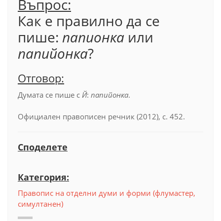
Въпрос:
Как е правилно да се
пише:
папионка
или
папийонка
?
Отговор:
Думата се пише с
Й
:
папийонка
.
Официален правописен речник (2012), с. 452.
Споделете
Категория:
Правопис на отделни думи и форми (флумастер,
симултанен)