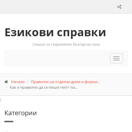
Езикови справки
Секция за съвременен български език
Toggle
navigat
Начало
Правопис на отделни думи и форми...
Как е правилно да се пише:<em> па...
;
Категории