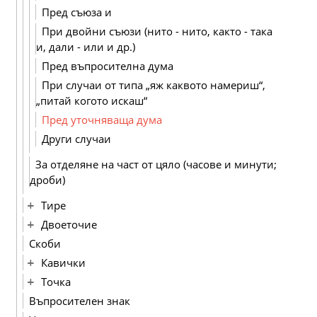
Пред съюза и
При двойни съюзи (нито - нито, както - така
и, дали - или и др.)
Пред въпросителна дума
При случаи от типа „яж каквото намериш“,
„питай когото искаш“
Пред уточняваща дума
Други случаи
За отделяне на част от цяло (часове и минути;
дроби)
Тире
Двоеточие
Скоби
Кавички
Точка
Въпросителен знак