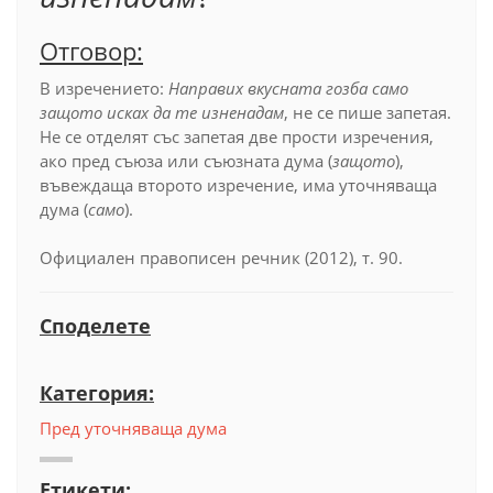
Отговор:
В изречението:
Направих вкусната гозба само
защото исках да те изненадам
, не се пише запетая.
Не се отделят със запетая две прости изречения,
ако пред съюза или съюзната дума (
защото
),
въвеждаща второто изречение, има уточняваща
дума (
само
).
Официален правописен речник (2012), т. 90.
Споделете
Категория:
Пред уточняваща дума
Етикети: