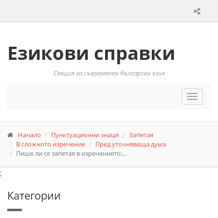
Езикови справки
Секция за съвременен български език
Toggle
navigat
Начало
Пунктуационни знаци
Запетая
В сложното изречение
Пред уточняваща дума
Пише ли се запетая в изречението:...
;
Категории