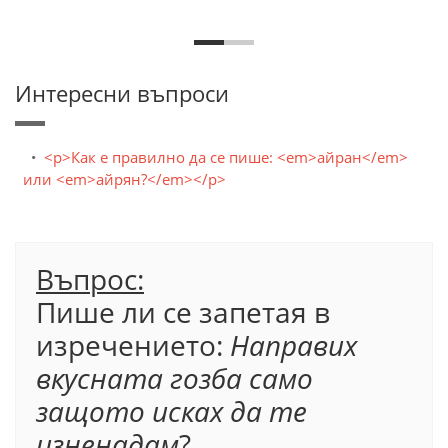
Интересни въпроси
<p>Как е правилно да се пише: <em>айран</em>
или <em>айрян?</em></p>
Въпрос:
Пише ли се запетая в
изречението:
Направих
вкусната гозба само
защото исках да те
изненадам
?