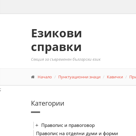
Езикови
справки
Секция за съвременен български език
Начало
Пунктуационни знаци
Кавички
При
;
Категории
Правопис и правоговор
Правопис на отделни думи и форми