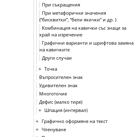
При съкращения
При метафорични значения
(“бисквитки”, “бели якички” и др. )
Комбинация на кавички със знаци за
край на изречение
Графични варианти и шрифтова замяна
на кавичките
Други случаи
Точка
Въпросителен знак
Удивителен знак
Многоточие
Дефис (малко тире)
Шпация (интервал)
Графично оформяне на текст
Членуване