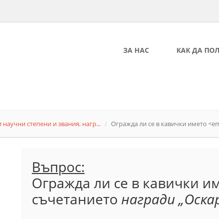
ЗА НАС
КАК ДА ПО
 научни степени и звания, нагр...
Огражда ли се в кавички името <em.
Въпрос:
Огражда ли се в кавички и
съчетанието
награди „Оска