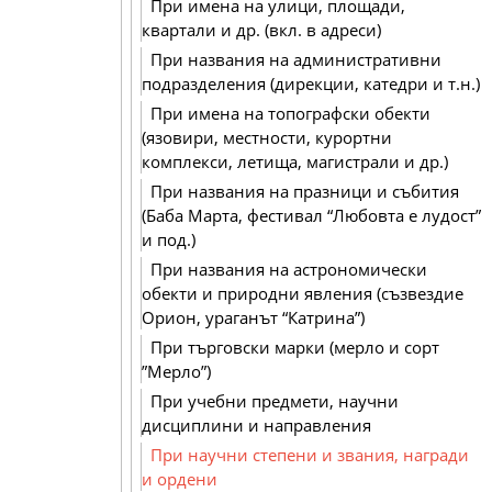
При имена на улици, площади,
квартали и др. (вкл. в адреси)
При названия на административни
подразделения (дирекции, катедри и т.н.)
При имена на топографски обекти
(язовири, местности, курортни
комплекси, летища, магистрали и др.)
При названия на празници и събития
(Баба Марта, фестивал “Любовта е лудост”
и под.)
При названия на астрономически
обекти и природни явления (съзвездие
Орион, ураганът “Катрина”)
При търговски марки (мерло и сорт
”Мерло”)
При учебни предмети, научни
дисциплини и направления
При научни степени и звания, награди
и ордени