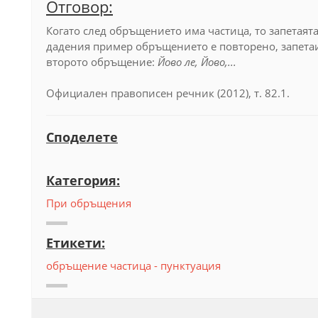
Отговор:
Когато след обръщението има частица, то запетаята 
дадения пример обръщението е повторено, запетаи
второто обръщение:
Йово ле, Йово,...
Официален правописен речник (2012), т. 82.1.
Споделете
Категория:
При обръщения
Етикети:
обръщение
частица - пунктуация