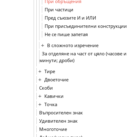
При обръщения
При частици
Пред съюзите И и ИЛИ
При присъединителни конструкции
Не се пише запетая
В сложното изречение
За отделяне на част от цяло (часове и
минути; дроби)
Тире
Двоеточие
Скоби
Кавички
Точка
Въпросителен знак
Удивителен знак
Многоточие