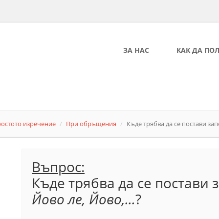
ЗА НАС
КАК ДА ПО
ростото изречение
При обръщения
Къде трябва да се постави запе
Въпрос:
Къде трябва да се постави 
Йово ле, Йово,...
?