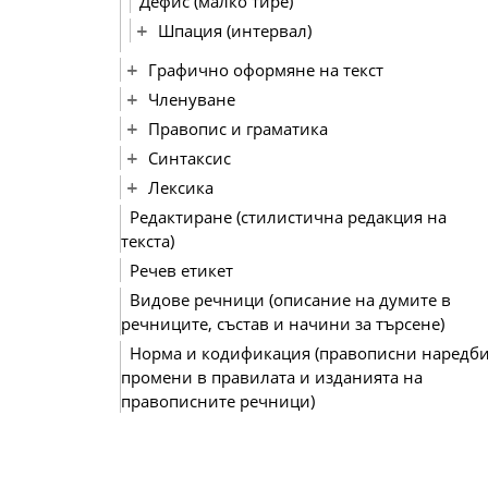
Дефис (малко тире)
Шпация (интервал)
Графично оформяне на текст
Членуване
Правопис и граматика
Синтаксис
Лексика
Редактиране (стилистична редакция на
текста)
Речев етикет
Видове речници (описание на думите в
речниците, състав и начини за търсене)
Норма и кодификация (правописни наредби
промени в правилата и изданията на
правописните речници)