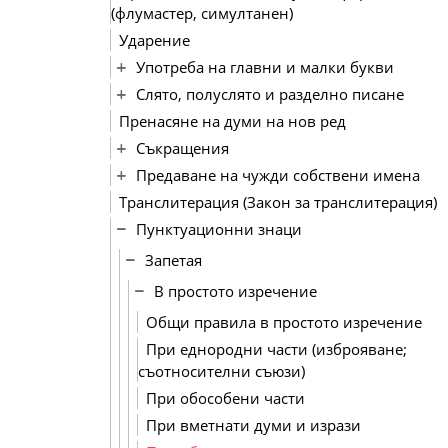
(флумастер, симултанен)
Ударение
Употреба на главни и малки букви
Слято, полуслято и разделно писане
Пренасяне на думи на нов ред
Съкращения
Предаване на чужди собствени имена
Транслитерация (Закон за транслитерация)
Пунктуационни знаци
Запетая
В простото изречение
Общи правила в простото изречение
При еднородни части (изброяване;
съотносителни съюзи)
При обособени части
При вметнати думи и изрази