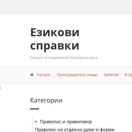
Езикови
справки
Секция за съвременен български език
Начало
Пунктуационни знаци
Запетая
В п
;
Категории
Правопис и правоговор
Правопис на отделни думи и форми