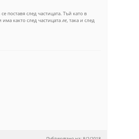
се поставя след частицата. Тъй като в
 има както след частицата
ле
, така и след
Публикувано на:
8
/
2/2018