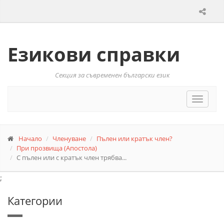
Езикови справки
Секция за съвременен български език
Toggle
navigat
Начало
Членуване
Пълен или кратък член?
При прозвища (Апостола)
С пълен или с кратък член трябва...
;
Категории