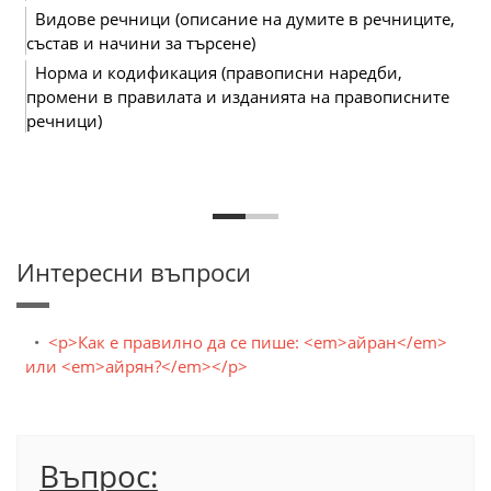
Видове речници (описание на думите в речниците,
състав и начини за търсене)
Норма и кодификация (правописни наредби,
промени в правилата и изданията на правописните
речници)
Интересни въпроси
<p>Как е правилно да се пише: <em>айран</em>
или <em>айрян?</em></p>
Въпрос: