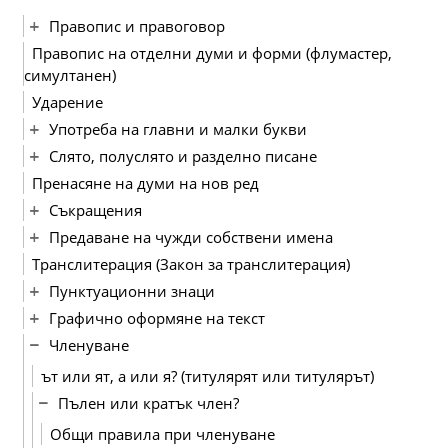
Правопис и правоговор
Правопис на отделни думи и форми (флумастер,
симултанен)
Ударение
Употреба на главни и малки букви
Слято, полуслято и разделно писане
Пренасяне на думи на нов ред
Съкращения
Предаване на чужди собствени имена
Транслитерация (Закон за транслитерация)
Пунктуационни знаци
Графично оформяне на текст
Членуване
ът или ят, а или я? (титулярят или титулярът)
Пълен или кратък член?
Общи правила при членуване