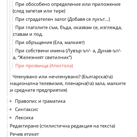
При обособено определение или приложение
(след запетая или тире)
При страдателен залог (Добавя се лукът…)
При глаголите съм, бъда, оказвам се, изглежда,
ставам и под.
При обръщения (Ела, малкият)
При собствени имена (Лувър-ът/- а, Дунав-ът/-
а, “Железният светилник”)
При прозвища (Апостола)
Членувано или нечленувано? (Българска(та)
национална телевизия, пленарна(та) зала, малките
и средните предприятия)
Правопис и граматика
Синтаксис
Лексика
Редактиране (стилистична редакция на текста)
Речев етикет