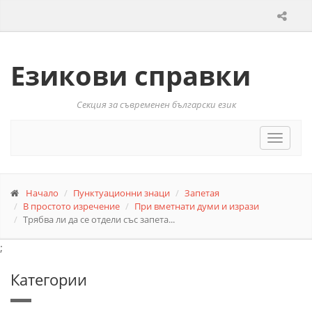
Езикови справки
Секция за съвременен български език
Toggle
navigat
Начало
Пунктуационни знаци
Запетая
В простото изречение
При вметнати думи и изрази
Трябва ли да се отдели със запета...
;
Категории