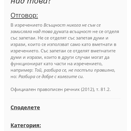
над това
?
Отговор:
В изречението
Всъщност никога не съм се
замисляла над това
думата
всъщност
не се отделя
със запетаи. Не се отделят със запетая думи и
изрази, които се използват само като вметнати в
изречението. Със запетаи се отделят вметнатите
думи и изрази, които в други случаи могат да
функционират като части на изречението,
например:
Той, разбира се, не постъпи правилно
,
но:
Разбира се добре с колегите си.
Официален правописен речник (2012), т. 81.2.
Споделете
Категория: