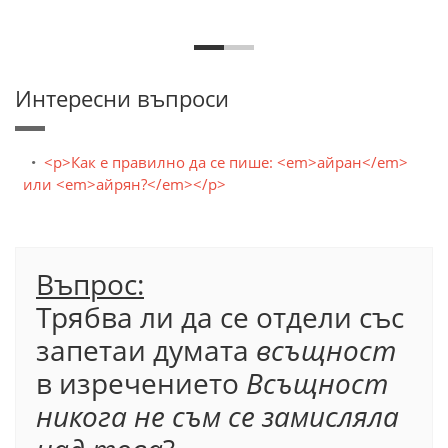
Интересни въпроси
<p>Как е правилно да се пише: <em>айран</em>
или <em>айрян?</em></p>
Въпрос:
Трябва ли да се отдели със
запетаи думата
всъщност
в изречението
Всъщност
никога не съм се замисляла