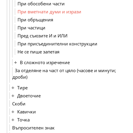
При обособени части
При вметнати думи и изрази
При обръщения
При частици
Пред съюзите И и ИЛИ
При присъединителни конструкции
Не се пише запетая
В сложното изречение
За отделяне на част от цяло (часове и минути;
дроби)
Тире
Двоеточие
Скоби
Кавички
Точка
Въпросителен знак