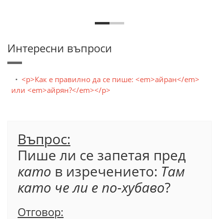
Интересни въпроси
<p>Как е правилно да се пише: <em>айран</em>
или <em>айрян?</em></p>
Въпрос:
Пише ли се запетая пред
като
в изречението:
Там
като че ли е по-хубаво
?
Отговор: