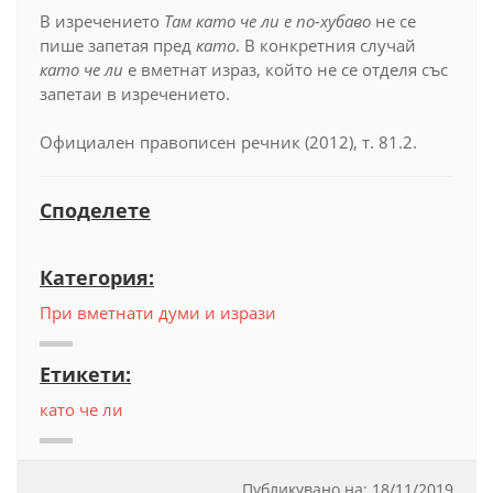
В изречението
Там като че ли е по-хубаво
не се
пише запетая пред
като
. В конкретния случай
като че ли
е вметнат израз, който не се отделя със
запетаи в изречението.
Официален правописен речник (2012), т. 81.2.
Споделете
Категория:
При вметнати думи и изрази
Етикети:
като че ли
Публикувано на:
18
/
11/2019