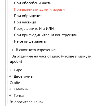
При обособени части
При вметнати думи и изрази
При обръщения
При частици
Пред съюзите И и ИЛИ
При присъединителни конструкции
Не се пише запетая
В сложното изречение
За отделяне на част от цяло (часове и минути;
дроби)
Тире
Двоеточие
Скоби
Кавички
Точка
Въпросителен знак