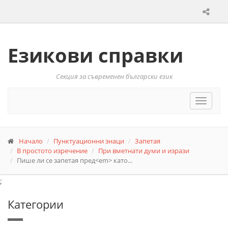
Езикови справки
Секция за съвременен български език
Toggle
navigat
Начало
Пунктуационни знаци
Запетая
В простото изречение
При вметнати думи и изрази
Пише ли се запетая пред<em> като...
;
Категории