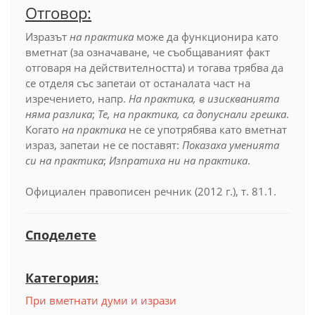
Отговор:
Изразът
на практика
може да функционира като
вметнат (за означаване, че съобщаваният факт
отговаря на действителността) и тогава трябва да
се отделя със запетаи от останалата част на
изречението, напр.
На практика, в изискванията
няма разлика
;
Те, на практика, са допуснали грешка
.
Когато
на практика
не се употрябява като вметнат
израз, запетаи не се поставят:
Показаха уменията
си на практика
;
Изпратиха ни на практика
.
Официален правописен речник (2012 г.), т. 81.1.
Споделете
Категория:
При вметнати думи и изрази