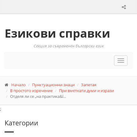
Езикови справки
Секция за съвременен български език
Toggle
navigat
Начало
Пунктуационни знаци
Запетая
В простото изречение
При вметнати думи и изрази
Отделя ли се „на практика&l...
;
Категории