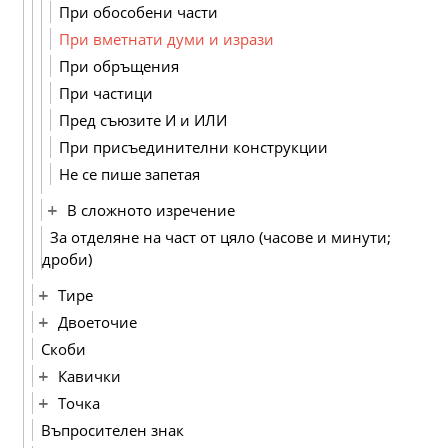
При обособени части
При вметнати думи и изрази
При обръщения
При частици
Пред съюзите И и ИЛИ
При присъединителни конструкции
Не се пише запетая
В сложното изречение
За отделяне на част от цяло (часове и минути;
дроби)
Тире
Двоеточие
Скоби
Кавички
Точка
Въпросителен знак