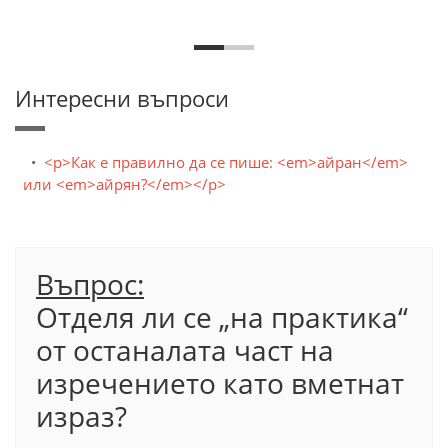
Интересни въпроси
<p>Как е правилно да се пише: <em>айран</em>
или <em>айрян?</em></p>
Въпрос:
Отделя ли се „на практика“
от останалата част на
изречението като вметнат
израз?