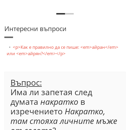
Интересни въпроси
<p>Как е правилно да се пише: <em>айран</em>
или <em>айрян?</em></p>
Въпрос:
Има ли запетая след
думата
накратко
в
изречението
Накратко,
там стояха личните мъже