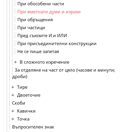
При обособени части
При вметнати думи и изрази
При обръщения
При частици
Пред съюзите И и ИЛИ
При присъединителни конструкции
Не се пише запетая
В сложното изречение
За отделяне на част от цяло (часове и минути;
дроби)
Тире
Двоеточие
Скоби
Кавички
Точка
Въпросителен знак