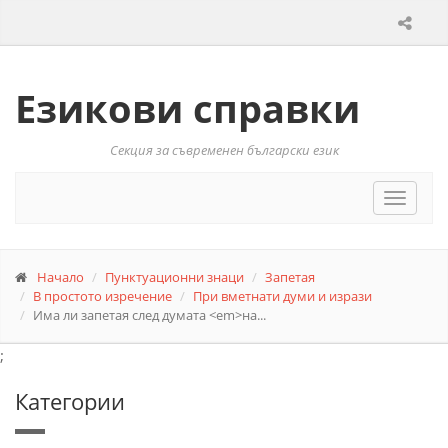
Езикови справки
Секция за съвременен български език
Toggle
navigat
Начало
Пунктуационни знаци
Запетая
В простото изречение
При вметнати думи и изрази
Има ли запетая след думата <em>на...
;
Категории