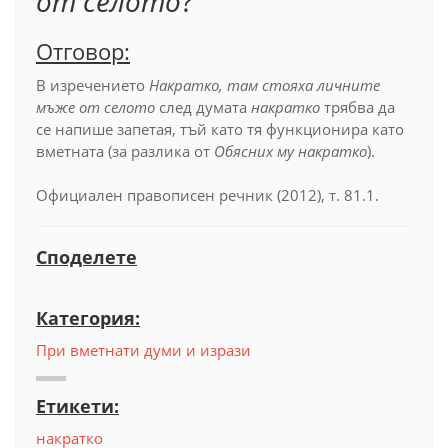
от селото
?
Отговор:
В изречението
Накратко, там стояха личните
мъже от селото
след думата
накратко
трябва да
се напише запетая, тъй като тя функционира като
вметната (за разлика от
Обясних му накратко
).
Официален правописен речник (2012), т. 81.1.
Споделете
Категория:
При вметнати думи и изрази
Етикети:
накратко