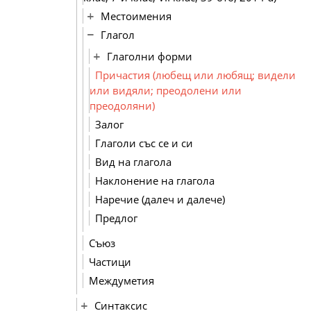
Местоимения
Глагол
Глаголни форми
Причастия (любещ или любящ; видели
или видяли; преодолени или
преодоляни)
Залог
Глаголи със се и си
Вид на глагола
Наклонение на глагола
Наречие (далеч и далече)
Предлог
Съюз
Частици
Междуметия
Синтаксис