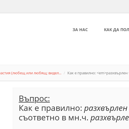
ЗА НАС
КАК ДА ПО
астия (любещ или любящ; видел...
Как е правилно: <em>разхвърлен </
Въпрос:
Как е правилно:
разхвърле
съответно в мн.ч.
разхвърл