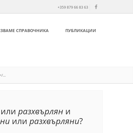
+359 879 66 83 63
ЛЗВАМЕ СПРАВОЧНИКА
ПУБЛИКАЦИИ
...
н
или
разхвърлян
и
ени
или
разхвърляни
?