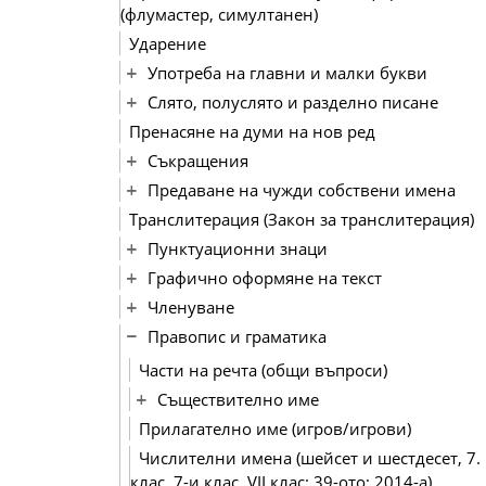
(флумастер, симултанен)
Ударение
Употреба на главни и малки букви
Слято, полуслято и разделно писане
Пренасяне на думи на нов ред
Съкращения
Предаване на чужди собствени имена
Транслитерация (Закон за транслитерация)
Пунктуационни знаци
Графично оформяне на текст
Членуване
Правопис и граматика
Части на речта (общи въпроси)
Съществително име
Прилагателно име (игров/игрови)
Числителни имена (шейсет и шестдесет, 7.
клас, 7-и клас, VІІ клас; 39-ото; 2014-а)