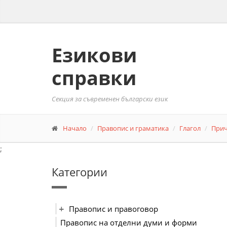
Езикови
справки
Секция за съвременен български език
Начало
Правопис и граматика
Глагол
Прич
;
Категории
Правопис и правоговор
Правопис на отделни думи и форми