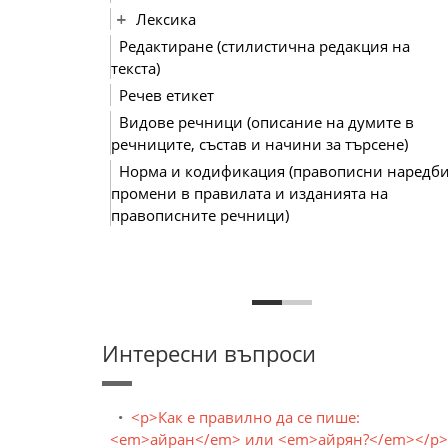
Лексика
Редактиране (стилистична редакция на
текста)
Речев етикет
Видове речници (описание на думите в
речниците, състав и начини за търсене)
Норма и кодификация (правописни наредби
промени в правилата и изданията на
правописните речници)
Интересни въпроси
<p>Как е правилно да се пише:
<em>айран</em> или <em>айрян?</em></p>