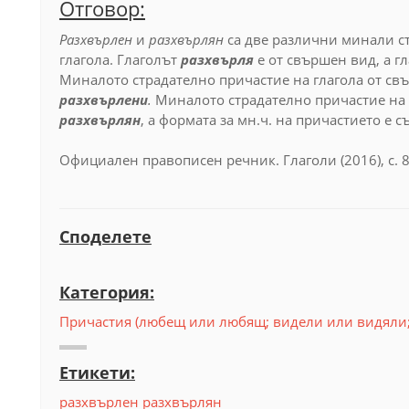
Отговор:
Разхвърлен
и
разхвърлян
са две различни минали с
глагола. Глаголът
разхвърля
е от свършен вид, а г
Миналото страдателно причастие на глагола от с
разхвърлени
.
Миналото страдателно причастие на
разхвърлян
, а формата за мн.ч. на причастието е 
Официален правописен речник. Глаголи (2016), с. 8
Споделете
Категория:
Причастия (любещ или любящ; видели или видяли
Етикети:
разхвърлен
разхвърлян