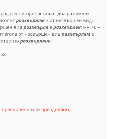
традателни причастия от два различни
лаголът
разхвърлям
–
от несвършен вид.
вършен вид
разхвърля
е
разхвърлен
; мн. ч.
–
 глагола от несвършен вид
разхвърлям
е
съответно
разхвърляни
.
68.
; преодолени или преодоляни)